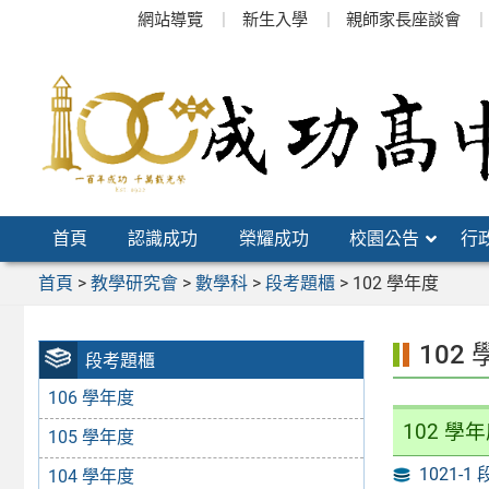
跳
網站導覽
新生入學
親師家長座談會
至
主
要
內
容
區
首頁
認識成功
榮耀成功
校園公告
行
首頁
>
教學研究會
>
數學科
>
段考題櫃
>
102 學年度
102
段考題櫃
106 學年度
102 學
105 學年度
1021-1
104 學年度