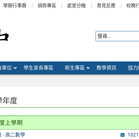
學期行事曆
捐款專區
處室分機
意見反應
校務
政單位
學生家長專區
新生專區
教學資訊
協力
 學年度
年度上學期
 段 - 高二數學
102