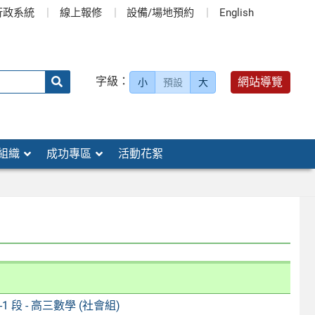
行政系統
線上報修
設備/場地預約
English
送出
字級：
網站導覽
小
預設
大
搜
尋：
組織
成功專區
活動花絮
1-1 段 - 高三數學 (社會組)