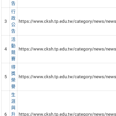
告
行
政
3
https://www.cksh.tp.edu.tw/category/news/new
公
告
活
動
4
https://www.cksh.tp.edu.tw/category/news/new
競
賽
得
獎
5
https://www.cksh.tp.edu.tw/category/news/new
榮
譽
生
涯
與
6
升
https://www.cksh.tp.edu.tw/category/news/new