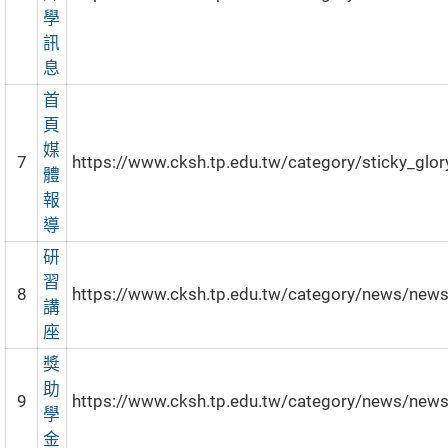
學
訊
息
首
頁
媒
7
https://www.cksh.tp.edu.tw/category/sticky_glor
體
報
導
研
習
8
https://www.cksh.tp.edu.tw/category/news/new
講
座
獎
助
9
https://www.cksh.tp.edu.tw/category/news/new
學
金