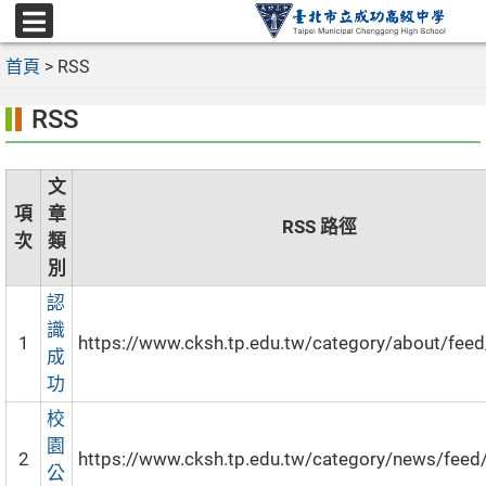
跳
至
選
主
首頁
>
RSS
單
要
RSS
內
容
區
文
項
章
RSS 路徑
次
類
別
認
識
1
https://www.cksh.tp.edu.tw/category/about/feed
成
功
校
園
2
https://www.cksh.tp.edu.tw/category/news/feed
公