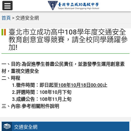
跳
至
選
主
首頁
>
交通安全網
單
要
臺北市立成功高中108學年度交通安全
內
容
教育創意宣導競賽，請全校同學踴躍參
區
加!
一、目的:為促進學生善盡公民責任，並激發學生運用創意素
材，重視交通安全
二、時程
1.徵件時間：即日起至
108
年
10
月
18
日
00:00
止
2.評選時間：108年10月下旬
3.成績公告：108年11月上旬
三、內容:參考相關附件說明
交通安全網