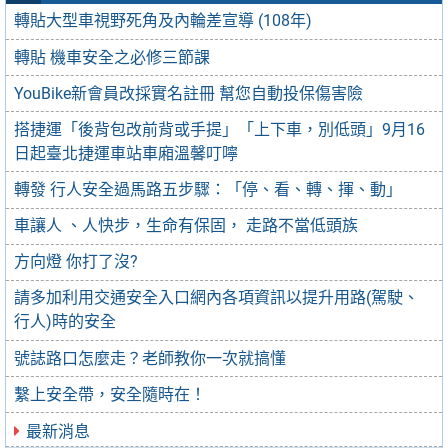
轉貼大型車視野死角及內輪差宣導 (108年)
轉貼 機車安全之必修三節課
YouBike新會員改採實名註冊 幫您自動投保傷害險
搭捷運「後背包改前背或手提」「上下車，別低頭」9月16
日起臺北捷運車站車廂溫馨叮嚀
轉發 行人安全過馬路五步驟：「停、看、轉、揮、動」
車讓人 、人快步，生命有保固， 走路不當低頭族
方向燈 你打了沒?
請多加利用交通安全入口網內各項資訊以提升用路(駕駛、
行人)時的安全
號誌路口怎麼走？老師教你一次就搞懂
繫上安全帶，安全隨時在！
最新消息