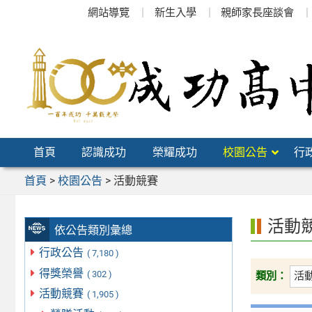
跳
網站導覽
新生入學
親師家長座談會
至
主
要
內
容
區
首頁
認識成功
榮耀成功
校園公告
行
首頁
>
校園公告
>
活動競賽
活動
依公告類別彙總
行政公告
( 7,180 )
得獎榮譽
( 302 )
類別：
活動競賽
( 1,905 )