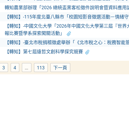
轉知農業部辦理「2026 總統盃黑客松徵件說明會暨資料應用
【轉知】-115年度北臺八縣市「校園短影音徵選活動－情緒守
【轉知】-中國文化大學「2026年中國文化大學第三屆『世界
報比賽暨學系探索闖關活動」
【轉知】-臺北市稅捐稽徵處舉辦「《北市稅之心：稅務智能管
【轉知】第七屆遠哲文創科學探究競賽
3
4
...
113
下一頁
ge
Page
Page
Page