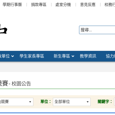
學期行事曆
捐款專區
處室分機
意見反應
校務
政單位
學生家長專區
新生專區
教學資訊
協力
競賽
- 校園公告
單位：
關鍵字：