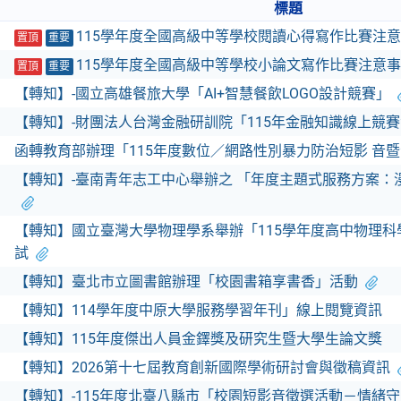
標題
115學年度全國高級中等學校閱讀心得寫作比賽注
置頂
重要
115學年度全國高級中等學校小論文寫作比賽注意
置頂
重要
【轉知】-國立高雄餐旅大學「AI+智慧餐飲LOGO設計競賽」
【轉知】-財團法人台灣金融研訓院「115年金融知識線上競
函轉教育部辦理「115年度數位／網路性別暴力防治短影 音
【轉知】-臺南青年志工中心舉辦之 「年度主題式服務方案：漫
【轉知】國立臺灣大學物理學系舉辦「115學年度高中物理
試
【轉知】臺北市立圖書館辦理「校園書箱享書香」活動
【轉知】114學年度中原大學服務學習年刊」線上閱覽資訊
【轉知】115年度傑出人員金鐸獎及研究生暨大學生論文獎
【轉知】2026第十七屆教育創新國際學術研討會與徵稿資訊
【轉知】-115年度北臺八縣市「校園短影音徵選活動－情緒