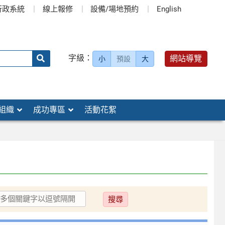
行政系統
線上報修
設備/場地預約
English
送出
字級：
網站導覽
小
預設
大
搜
尋：
組織
成功專區
活動花絮
送
出