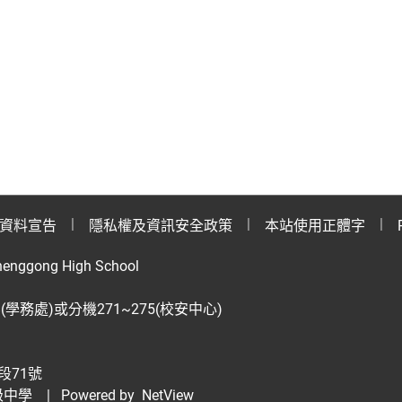
資料宣告
隱私權及資訊安全政策
本站使用正體字
henggong High School
28(學務處)或分機271~275(校安中心)
段71號
級中學
| Powered by
NetView