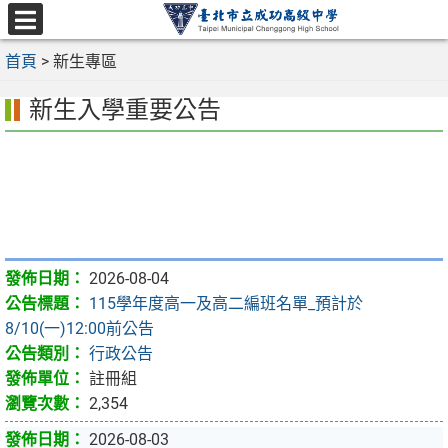
跳
至
選
主
首頁
>
新生專區
單
要
新生入學重要公告
內
容
區
2026-08-04
115學年度高一及高二編班名單_預計於
8/10(一)12:00前公告
行政公告
註冊組
2,354
2026-08-03