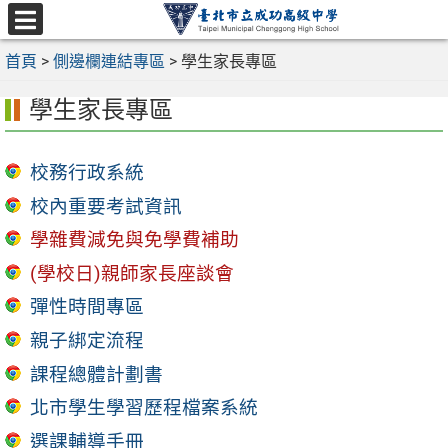
跳
至
選
主
首頁
>
側邊欄連結專區
>
學生家長專區
單
要
學生家長專區
內
容
區
校務行政系統
校內重要考試資訊
學雜費減免與免學費補助
(學校日)親師家長座談會
彈性時間專區
親子綁定流程
課程總體計劃書
北市學生學習歷程檔案系統
選課輔導手冊