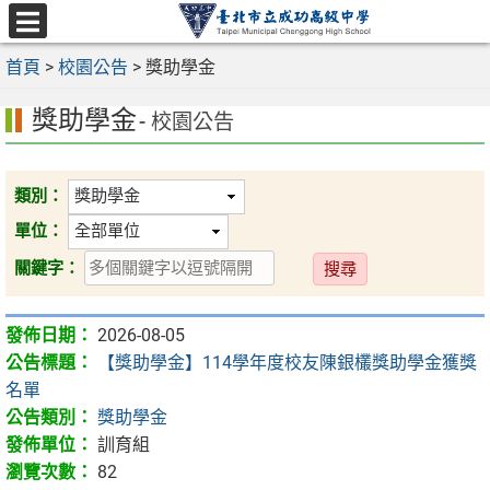
跳
至
選
主
首頁
>
校園公告
>
獎助學金
單
要
獎助學金
內
- 校園公告
容
區
類別：
單位：
送
關鍵字：
出
2026-08-05
【獎助學金】114學年度校友陳銀欉獎助學金獲獎
名單
獎助學金
訓育組
82