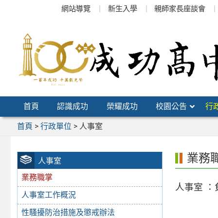
跳
網站導覽
新生入學
親師家長座談會
至
主
要
內
容
區
首頁
認識成功
榮耀成功
校園公告
行
首頁
>
行政單位
>
人事室
業務
人事室
業務職掌
人事室 
人事室工作概況
性騷擾防治措施及懲戒辦法