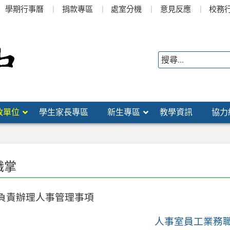
學期行事曆
捐款專區
處室分機
意見反應
校務
政單位
學生家長專區
新生專區
教學資訊
協力
職掌
：負責辦理人事管理事項
人事室員工業務