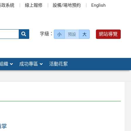
行政系統
線上報修
設備/場地預約
English
送出
字級：
網站導覽
小
預設
大
搜
尋：
組織
成功專區
活動花絮
職掌