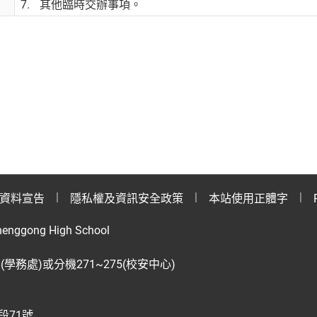
其他臨時交辦事項。
資料宣告
隱私權及資訊安全政策
本站使用正體字
henggong High School
28(學務處)或分機271~275(校安中心)
段71號