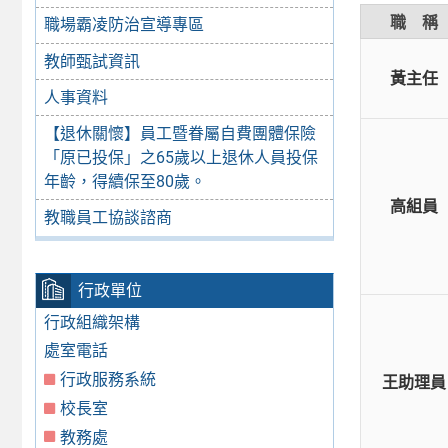
職 稱
職場霸凌防治宣導專區
教師甄試資訊
黃主任
人事資料
【退休關懷】員工暨眷屬自費團體保險
「原已投保」之65歲以上退休人員投保
年齡，得續保至80歲。
高組員
教職員工協談諮商
行政單位
行政組織架構
處室電話
行政服務系統
王助理員
校長室
教務處