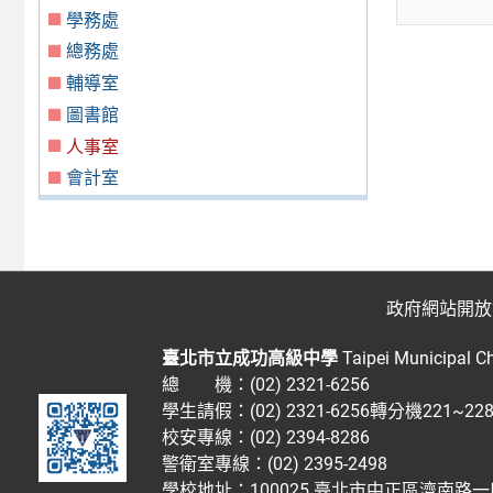
學務處
總務處
輔導室
圖書館
人事室
會計室
政府網站開放
臺北市立成功高級中學
Taipei Municipal C
總 機：(02) 2321-6256
學生請假：(02) 2321-6256轉分機221~2
校安專線：(02) 2394-8286
警衛室專線：(02) 2395-2498
學校地址：100025 臺北市中正區濟南路一