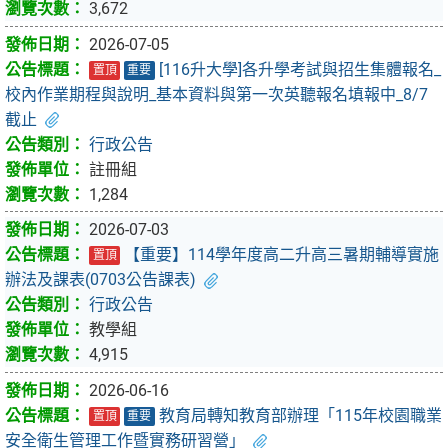
3,672
2026-07-05
[116升大學]各升學考試與招生集體報名_
置頂
重要
校內作業期程與說明_基本資料與第一次英聽報名填報中_8/7
截止
行政公告
註冊組
1,284
2026-07-03
【重要】114學年度高二升高三暑期輔導實施
置頂
辦法及課表(0703公告課表)
行政公告
教學組
4,915
2026-06-16
教育局轉知教育部辦理「115年校園職業
置頂
重要
安全衛生管理工作暨實務研習營」