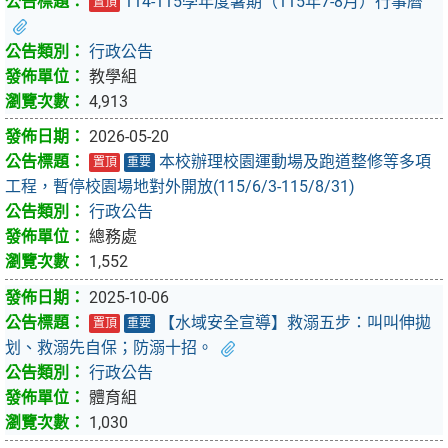
114-115學年度暑期（115年7-8月）行事曆
置頂
行政公告
教學組
4,913
2026-05-20
本校辦理校園運動場及跑道整修等多項
置頂
重要
工程，暫停校園場地對外開放(115/6/3-115/8/31)
行政公告
總務處
1,552
2025-10-06
【水域安全宣導】救溺五步：叫叫伸拋
置頂
重要
划、救溺先自保；防溺十招。
行政公告
體育組
1,030