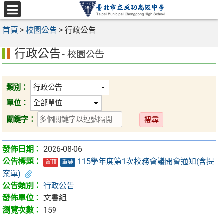
跳
至
選
主
首頁
>
校園公告
>
行政公告
單
要
行政公告
內
- 校園公告
容
區
類別：
單位：
送
關鍵字：
出
2026-08-06
115學年度第1次校務會議開會通知(含提
置頂
重要
案單)
行政公告
文書組
159