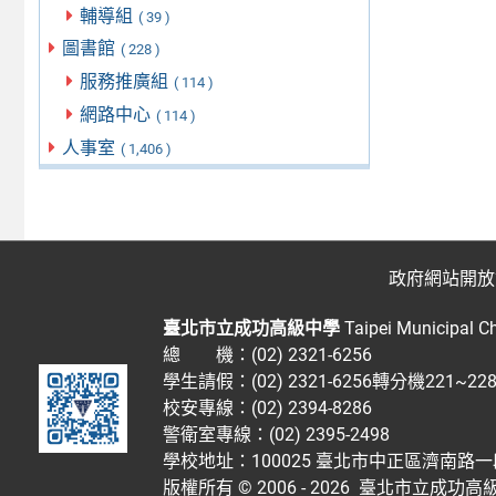
輔導組
( 39 )
圖書館
( 228 )
服務推廣組
( 114 )
網路中心
( 114 )
人事室
( 1,406 )
政府網站開放
臺北市立成功高級中學
Taipei Municipal C
總 機：(02) 2321-6256
學生請假：(02) 2321-6256轉分機221~2
校安專線：(02) 2394-8286
警衛室專線：(02) 2395-2498
學校地址：100025 臺北市中正區濟南路一
版權所有 © 2006 - 2026
臺北市立成功高