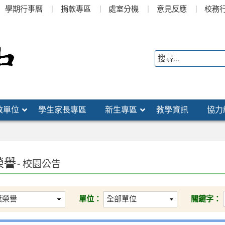
學期行事曆
捐款專區
處室分機
意見反應
校務
政單位
學生家長專區
新生專區
教學資訊
協力
榮譽
- 校園公告
單位：
關鍵字：