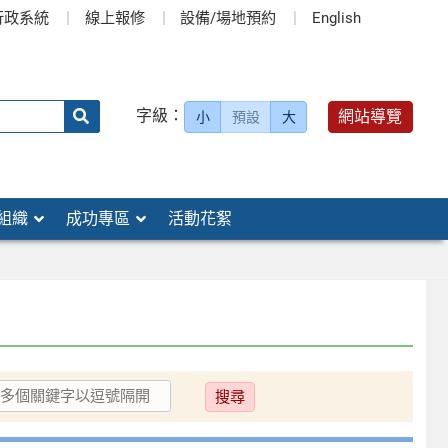
行政系統
線上報修
設備/場地預約
English
送出
字級：
網站導覽
小
預設
大
搜
尋：
組織
成功專區
活動花絮
送
出