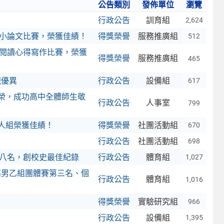
公告類別
發佈單位
瀏覽
行政公告
訓育組
2,624
校小論文比賽，榮獲佳績！
得獎榮譽
服務推廣組
512
校閱讀心得寫作比賽，榮獲
得獎榮譽
服務推廣組
465
現優異
行政公告
設備組
617
殊榮，成功高中全體師生敬
行政公告
人事室
799
人組榮獲佳績！
得獎榮譽
社團活動組
670
行政公告
社團活動組
698
第八名，創校史最佳紀錄
行政公告
體育組
1,027
獲高男乙組團體賽第三名、個
行政公告
體育組
1,016
得獎榮譽
實驗研究組
966
行政公告
設備組
1,395