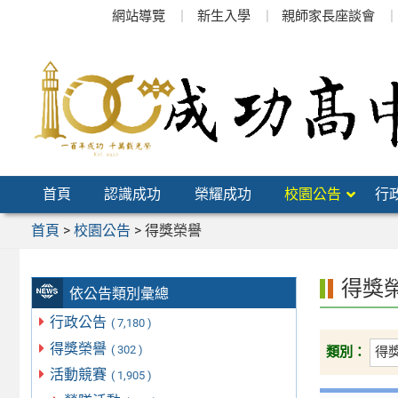
跳
網站導覽
新生入學
親師家長座談會
至
主
要
內
容
區
首頁
認識成功
榮耀成功
校園公告
行
首頁
>
校園公告
>
得獎榮譽
得獎
依公告類別彙總
行政公告
( 7,180 )
得獎榮譽
( 302 )
類別：
活動競賽
( 1,905 )