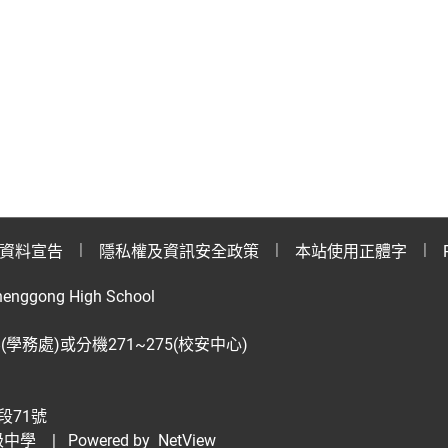
資料宣告
隱私權及資訊安全政策
本站使用正體字
henggong High School
28(學務處)或分機271~275(校安中心)
段71號
級中學
| Powered by
NetView