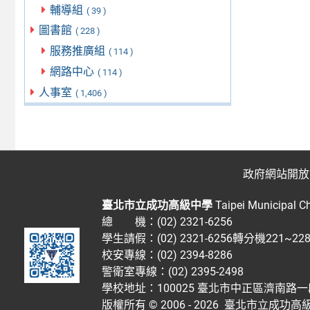
輔導組
( 39 )
圖書館
( 228 )
服務推廣組
( 114 )
網路中心
( 114 )
人事室
( 1,406 )
政府網站開放
臺北市立成功高級中學
Taipei Municipal C
總 機：(02) 2321-6256
學生請假：(02) 2321-6256轉分機221~2
校安專線：(02) 2394-8286
警衛室專線：(02) 2395-2498
學校地址：100025 臺北市中正區濟南路一
版權所有 © 2006 - 2026
臺北市立成功高