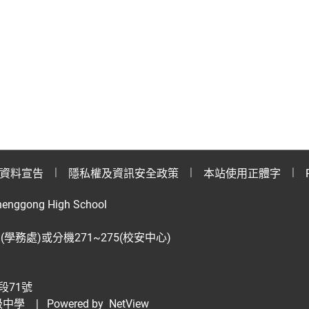
資料宣告
隱私權及資訊安全政策
本站使用正體字
henggong High School
28(學務處)或分機271~275(校安中心)
段71號
級中學
| Powered by
NetView