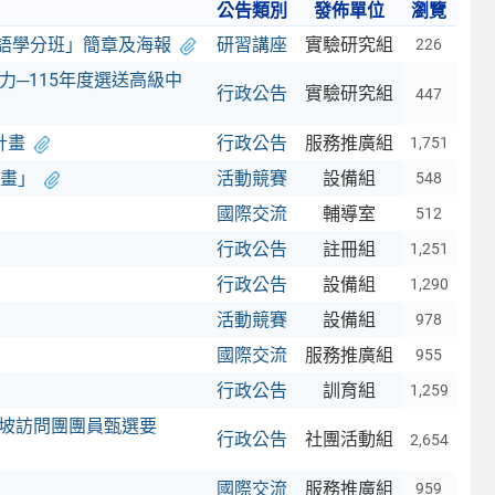
公告類別
發佈單位
瀏覽
英語學分班」簡章及海報
研習講座
實驗研究組
226
力─115年度選送高級中
行政公告
實驗研究組
447
計畫
行政公告
服務推廣組
1,751
畫」
活動競賽
設備組
548
國際交流
輔導室
512
行政公告
註冊組
1,251
行政公告
設備組
1,290
活動競賽
設備組
978
國際交流
服務推廣組
955
行政公告
訓育組
1,259
加坡訪問團團員甄選要
行政公告
社團活動組
2,654
國際交流
服務推廣組
959