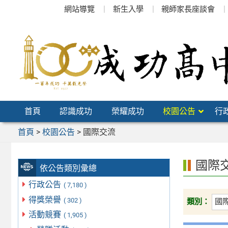
跳
網站導覽
新生入學
親師家長座談會
至
主
要
內
容
區
首頁
認識成功
榮耀成功
校園公告
行
首頁
>
校園公告
>
國際交流
國際
依公告類別彙總
行政公告
( 7,180 )
得獎榮譽
( 302 )
類別：
活動競賽
( 1,905 )