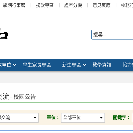
學期行事曆
捐款專區
處室分機
意見反應
校務
政單位
學生家長專區
新生專區
教學資訊
協力
交流
- 校園公告
單位：
關鍵字：