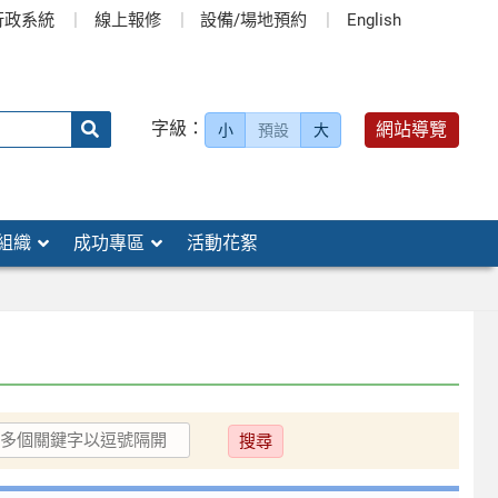
行政系統
線上報修
設備/場地預約
English
送出
字級：
網站導覽
小
預設
大
搜
尋：
組織
成功專區
活動花絮
送
出