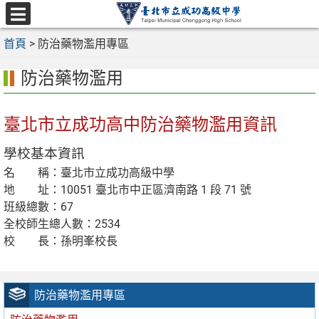
跳
至
選
主
首頁
>
防治藥物濫用專區
單
要
防治藥物濫用
內
容
區
臺北市立成功高中防治藥物濫用資訊
學校基本資訊
名 稱：臺北市立成功高級中學
地 址：10051 臺北市中正區濟南路 1 段 71 號
班級總數：67
全校師生總人數：2534
校 長：孫明峯校長
防治藥物濫用專區