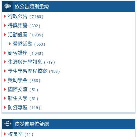
依公告類別彙總
行政公告
( 7,180 )
得獎榮譽
( 302 )
活動競賽
( 1,905 )
營隊活動
( 650 )
研習講座
( 1,043 )
生涯與升學訊息
( 719 )
學生學習歷程檔案
( 159 )
獎助學金
( 333 )
國際交流
( 51 )
新生入學
( 51 )
防疫專區
( 118 )
依發佈單位彙總
校長室
( 11 )