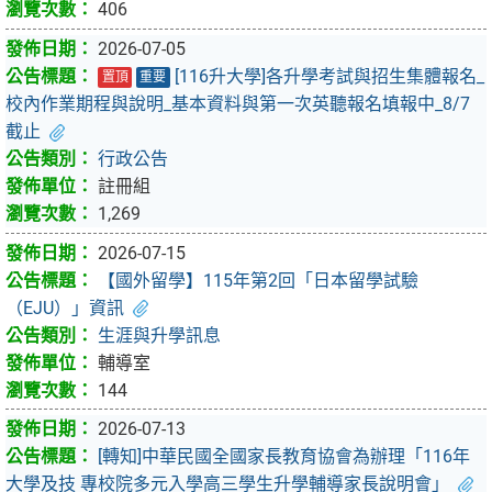
406
2026-07-05
[116升大學]各升學考試與招生集體報名_
置頂
重要
校內作業期程與說明_基本資料與第一次英聽報名填報中_8/7
截止
行政公告
註冊組
1,269
2026-07-15
【國外留學】115年第2回「日本留學試驗
（EJU）」資訊
生涯與升學訊息
輔導室
144
2026-07-13
[轉知]中華民國全國家長教育協會為辦理「116年
大學及技 專校院多元入學高三學生升學輔導家長說明會」