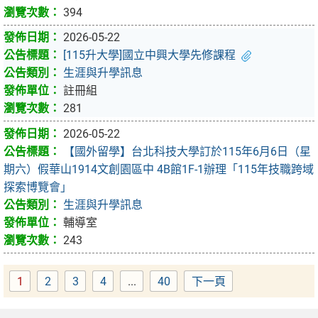
394
2026-05-22
[115升大學]國立中興大學先修課程
生涯與升學訊息
註冊組
281
2026-05-22
【國外留學】台北科技大學訂於115年6月6日（星
期六）假華山1914文創園區中 4B館1F-1辦理「115年技職跨域
探索博覽會」
生涯與升學訊息
輔導室
243
1
2
3
4
...
40
下一頁
Page
Page
Page
Page
Page