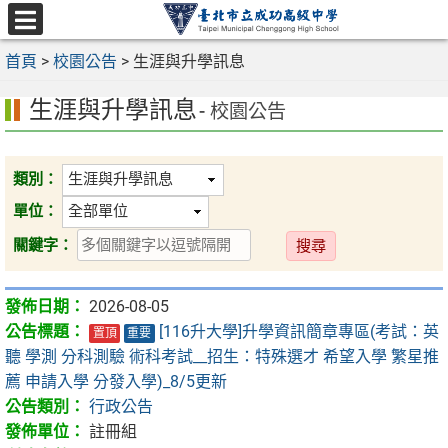
跳
至
選
主
首頁
>
校園公告
>
生涯與升學訊息
單
要
生涯與升學訊息
內
- 校園公告
容
區
類別：
單位：
送
關鍵字：
出
2026-08-05
[116升大學]升學資訊簡章專區(考試：英
置頂
重要
聽 學測 分科測驗 術科考試__招生：特殊選才 希望入學 繁星推
薦 申請入學 分發入學)_8/5更新
行政公告
註冊組