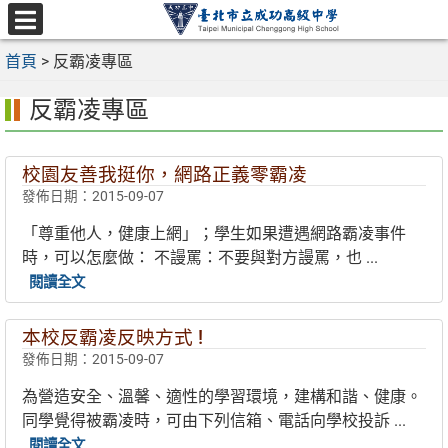
跳
至
選
主
首頁
>
反霸凌專區
單
要
反霸凌專區
內
容
區
校園友善我挺你，網路正義零霸凌
發佈日期：2015-09-07
「尊重他人，健康上網」；學生如果遭遇網路霸凌事件
時，可以怎麼做： 不謾罵：不要與對方謾罵，也 ...
閱讀全文
本校反霸凌反映方式 !
發佈日期：2015-09-07
為營造安全、溫馨、適性的學習環境，建構和諧、健康。
同學覺得被霸凌時，可由下列信箱、電話向學校投訴 ...
閱讀全文