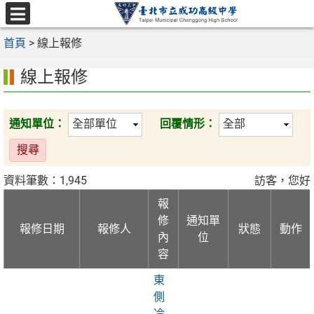
跳
至
選
主
首頁
>
線上報修
單
要
線上報修
內
容
區
通知單位：
回覆情形：
資料筆數：1,945
訪客，您好
報
修
通知單
報修日期
報修人
狀態
動作
內
位
容
東
側
冷