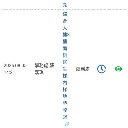
亮
綜
合
大
樓3
樓
南
側
逃
2026-08-05
學務處 蘇
生
總務處
14:21
嘉琪
梯
內
梯
地
墊
隆
起