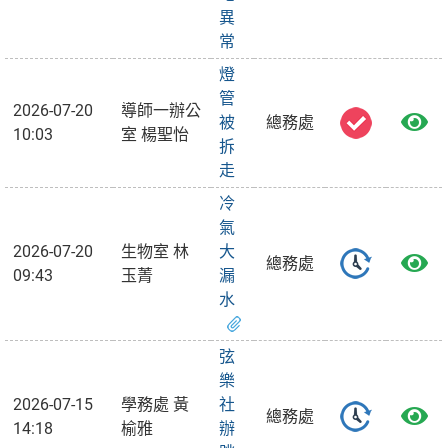
異
常
燈
管
2026-07-20
導師一辦公
被
總務處
10:03
室 楊聖怡
拆
走
冷
氣
2026-07-20
生物室 林
大
總務處
09:43
玉菁
漏
水
弦
樂
2026-07-15
學務處 黃
社
總務處
14:18
榆雅
辦