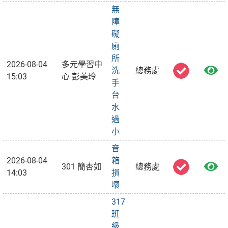
無
障
礙
廁
所
2026-08-04
多元學習中
洗
總務處
15:03
心 彭美玲
手
台
水
過
小
音
2026-08-04
箱
301 簡杏如
總務處
14:03
損
壞
317
班
級