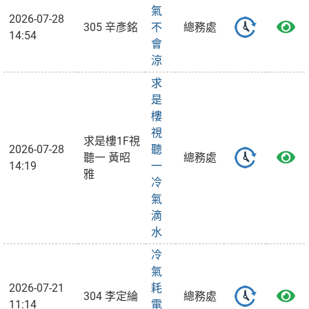
氣
2026-07-28
305 辛彥銘
不
總務處
14:54
會
涼
求
是
樓
視
求是樓1F視
2026-07-28
聽
聽一 黃昭
總務處
14:19
一
雅
冷
氣
滴
水
冷
氣
2026-07-21
耗
304 李定綸
總務處
11:14
電