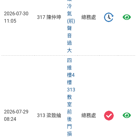
冷
2026-07-30
氣
317 陳仲坤
總務處
11:05
(前)
聲
音
過
大
四
維
樓4
樓
313
教
室
2026-07-29
前
313 梁致綸
總務處
08:24
後
門
損