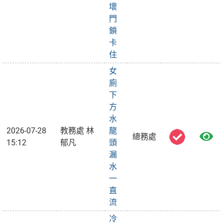
壞
門
鎖
卡
住
女
廁
下
方
水
2026-07-28
教務處 林
龍
總務處
15:12
郁凡
頭
漏
水
一
直
流
冷