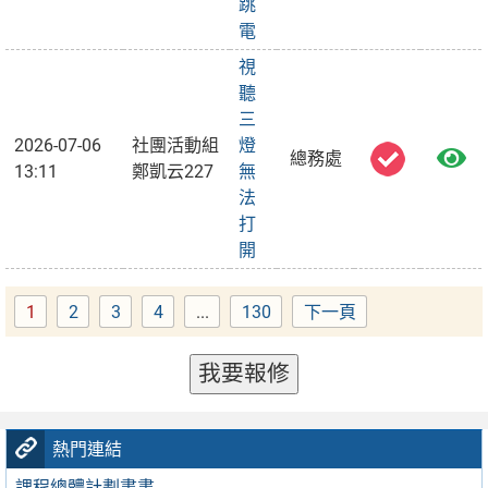
跳
電
視
聽
三
2026-07-06
社團活動組
燈
總務處
13:11
鄭凱云227
無
法
打
開
1
2
3
4
...
130
下一頁
Page
Page
Page
Page
Page
我要報修
熱門連結
課程總體計劃書書