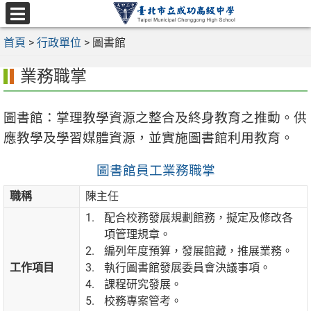
跳
至
選
主
首頁
>
行政單位
>
圖書館
單
要
業務職掌
內
容
區
圖書館：掌理教學資源之整合及終身教育之推動。供
應教學及學習媒體資源，並實施圖書館利用教育。
圖書館員工業務職掌
職稱
陳主任
配合校務發展規劃館務，擬定及修改各
項管理規章。
編列年度預算，發展館藏，推展業務。
工作項目
執行圖書館發展委員會決議事項。
課程研究發展。
校務專案管考。