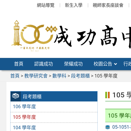
跳
網站導覽
新生入學
親師家長座談會
至
主
要
內
容
區
首頁
認識成功
榮耀成功
校園公告
行
首頁
>
教學研究會
>
數學科
>
段考題櫃
>
105 學年度
105
段考題櫃
106 學年度
105 學
105 學年度
05-105
104 學年度