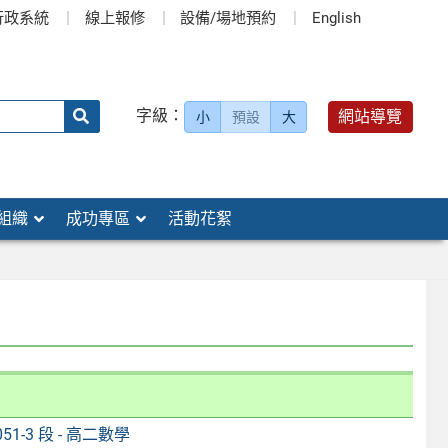
行政系統
線上報修
設備/場地預約
English
送出
字級：
網站導覽
小
預設
大
搜
尋：
組織
成功專區
活動花絮
051-3 段 - 高二數學