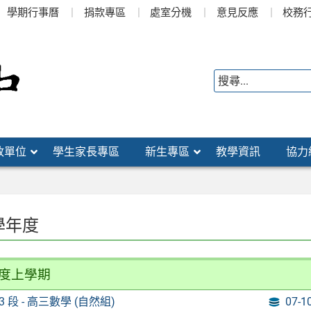
學期行事曆
捐款專區
處室分機
意見反應
校務
政單位
學生家長專區
新生專區
教學資訊
協力
 學年度
年度上學期
1-3 段 - 高三數學 (自然組)
07-1