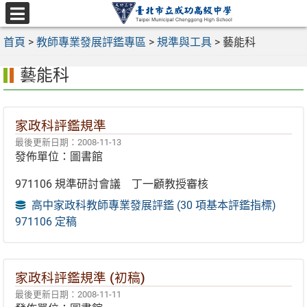
跳
至
選
主
首頁
>
教師專業發展評鑑專區
>
規準與工具
>
藝能科
單
要
藝能科
內
容
區
家政科評鑑規準
最後更新日期：2008-11-13
發佈單位：圖書館
971106 規準研討會議 丁一顧教授審核
高中家政科教師專業發展評鑑 (30 項基本評鑑指標)
971106 定稿
家政科評鑑規準 (初稿)
最後更新日期：2008-11-11