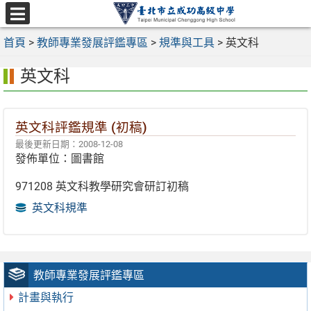
跳
至
選
主
首頁
>
教師專業發展評鑑專區
>
規準與工具
>
英文科
單
要
英文科
內
容
區
英文科評鑑規準 (初稿)
最後更新日期：2008-12-08
發佈單位：圖書館
971208 英文科教學研究會研訂初稿
英文科規準
教師專業發展評鑑專區
計畫與執行