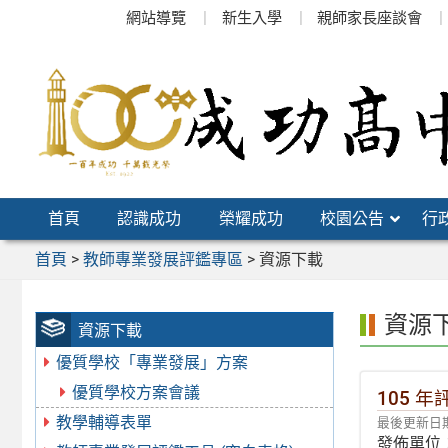
跳
網站導覽
新生入學
親師家長座談會
至
主
要
內
容
區
首頁
認識成功
榮耀成功
校園公告
行
首頁
>
教師專業發展評鑑專區
>
資源下載
資源
資源下載
優質學校「專業發展」方案
優質學校方案會議
105 
教學輔導表單
最後更新日期：
發佈單位