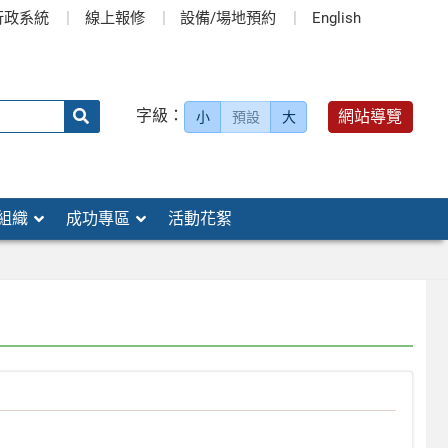
行政系統
線上報修
設備/場地預約
English
送出
字級：
網站導覽
小
預設
大
搜
尋：
組織
成功專區
活動花絮