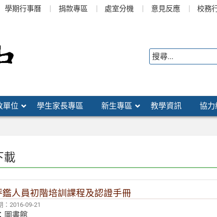
學期行事曆
捐款專區
處室分機
意見反應
校務
政單位
學生家長專區
新生專區
教學資訊
協力
下載
年評鑑人員初階培訓課程及認證手冊
2016-09-21
：圖書館