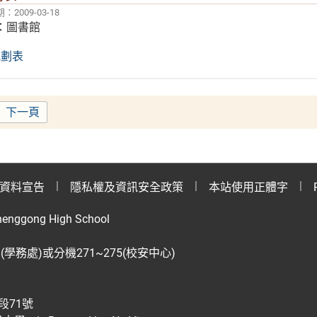
2009-03-18
：圖書館
規劃表
下一頁
ge
資料宣告
隱私權及資訊安全政策
本站使用正體字
henggong High School
28(學務處)或分機271~275(校安中心)
段71號