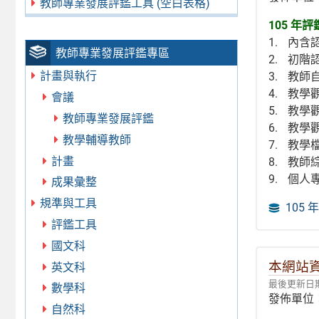
教師專業發展評鑑工具 (空白表格)
105 
內含
教師專業發展評鑑專區
初階
計畫與執行
教師
教學觀
會議
教學觀
教師專業發展評鑑
教學觀
教學輔導教師
教學
計畫
教師
個人
成果彙整
規準與工具
105
評鑑工具
國文科
本網站
英文科
最後更新日期：
數學科
發佈單位
自然科