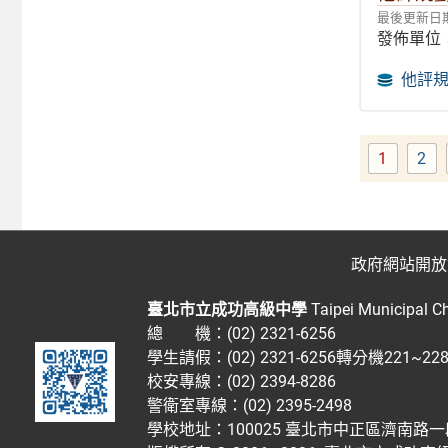
最後更新日期：
發佈單位
他評
1
2
Page
Pa
政府網站開放
臺北市立成功高級中學
Taipei Municipal C
總 機：(02) 2321-6256
學生請假：(02) 2321-6256轉分機221~2
校安專線：(02) 2394-8286
警衛室專線：(02) 2395-2498
學校地址：100025 臺北市中正區濟南路一