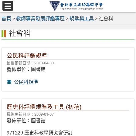
跳
至
選
主
首頁
>
教師專業發展評鑑專區
>
規準與工具
>
社會科
單
要
社會科
內
容
區
公民科評鑑規準
最後更新日期：2010-04-30
發佈單位：圖書館
公民科規準
歷史科評鑑規準及工具 (初稿)
最後更新日期：2009-01-07
發佈單位：圖書館
971229 歷史科教學研究會研訂