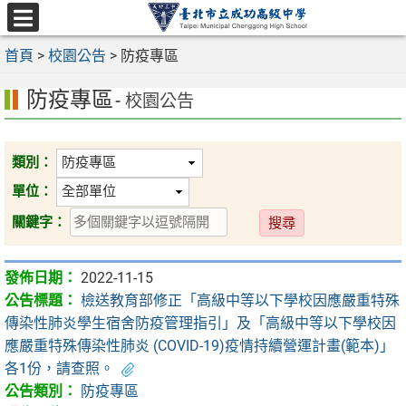
跳
至
選
主
首頁
>
校園公告
>
防疫專區
單
要
防疫專區
內
- 校園公告
容
區
類別：
單位：
送
關鍵字：
出
2022-11-15
檢送教育部修正「高級中等以下學校因應嚴重特殊
傳染性肺炎學生宿舍防疫管理指引」及「高級中等以下學校因
應嚴重特殊傳染性肺炎 (COVID-19)疫情持續營運計畫(範本)」
各1份，請查照。
防疫專區