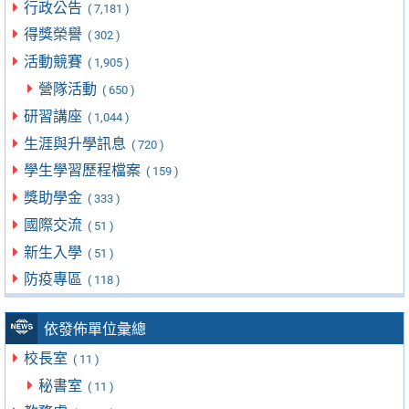
行政公告
( 7,181 )
得獎榮譽
( 302 )
活動競賽
( 1,905 )
營隊活動
( 650 )
研習講座
( 1,044 )
生涯與升學訊息
( 720 )
學生學習歷程檔案
( 159 )
獎助學金
( 333 )
國際交流
( 51 )
新生入學
( 51 )
防疫專區
( 118 )
依發佈單位彙總
校長室
( 11 )
秘書室
( 11 )