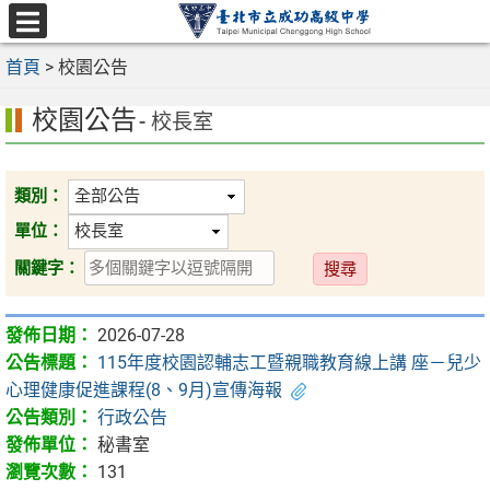
跳
至
選
主
首頁
>
校園公告
單
要
校園公告
內
- 校長室
容
區
類別：
單位：
送
關鍵字：
出
2026-07-28
115年度校園認輔志工暨親職教育線上講 座－兒少
心理健康促進課程(8、9月)宣傳海報
行政公告
秘書室
131