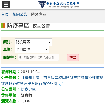
跳
至
選
主
首頁
>
校園公告
>
防疫專區
單
要
防疫專區
內
- 校園公告
容
區
類別：
單位：
送
關鍵字：
出
2021-10-04
【轉知】臺北市各級學校因應嚴重特殊傳染性肺炎
辦理校外教學及畢業旅行防疫指引
防疫專區
訓育組
1,086