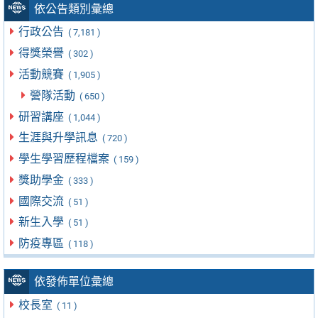
依公告類別彙總
行政公告
( 7,181 )
得獎榮譽
( 302 )
活動競賽
( 1,905 )
營隊活動
( 650 )
研習講座
( 1,044 )
生涯與升學訊息
( 720 )
學生學習歷程檔案
( 159 )
獎助學金
( 333 )
國際交流
( 51 )
新生入學
( 51 )
防疫專區
( 118 )
依發佈單位彙總
校長室
( 11 )