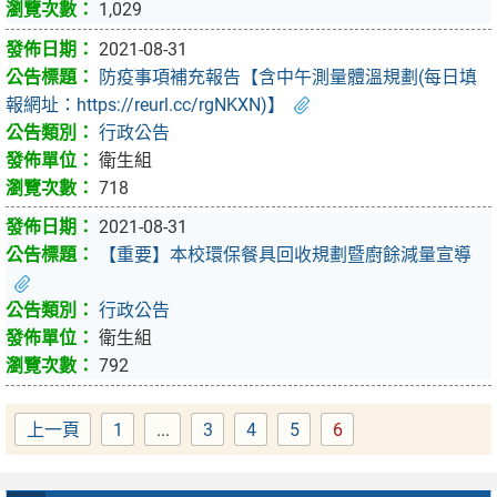
1,029
2021-08-31
防疫事項補充報告【含中午測量體溫規劃(每日填
報網址：https://reurl.cc/rgNKXN)】
行政公告
衛生組
718
2021-08-31
【重要】本校環保餐具回收規劃暨廚餘減量宣導
行政公告
衛生組
792
上一頁
1
...
3
4
5
6
Page
Page
Page
Page
Page