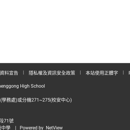
資料宣告
隱私權及資訊安全政策
本站使用正體字
henggong High School
28(學務處)或分機271~275(校安中心)
段71號
級中學
| Powered by
NetView