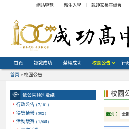
跳
網站導覽
新生入學
親師家長座談會
至
主
要
內
容
區
首頁
認識成功
榮耀成功
校園公告
行
首頁
>
校園公告
校園
依公告類別彙總
行政公告
( 7,181 )
得獎榮譽
( 302 )
類別：
活動競賽
( 1,905 )