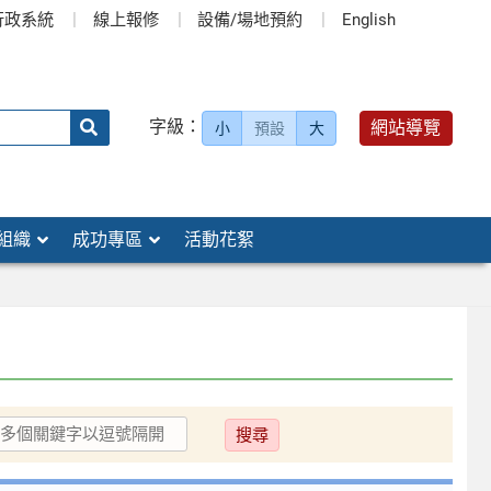
行政系統
線上報修
設備/場地預約
English
送出
字級：
網站導覽
小
預設
大
搜
尋：
組織
成功專區
活動花絮
送
出