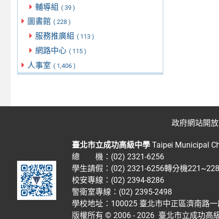
輔導組
( 39 )
圖書館
( 228 )
服務推廣組
( 113 )
網路中心
( 115 )
人事室
( 1,406 )
政府網站開放
臺北市立成功高級中學
Taipei Municipal C
總 機：(02) 2321-6256
學生請假：(02) 2321-6256轉分機221~2
校安專線：(02) 2394-8286
警衛室專線：(02) 2395-2498
學校地址：100025 臺北市中正區濟南路一
版權所有 © 2006 - 2026
臺北市立成功高