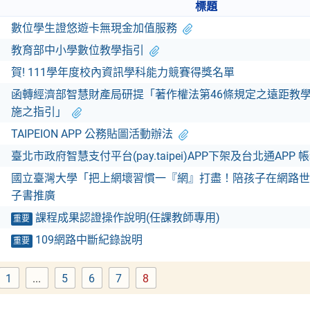
標題
數位學生證悠遊卡無現金加值服務
教育部中小學數位教學指引
賀! 111學年度校內資訊學科能力競賽得獎名單
函轉經濟部智慧財產局研提「著作權法第46條規定之遠距教
施之指引」
TAIPEION APP 公務貼圖活動辦法
臺北市政府智慧支付平台(pay.taipei)APP下架及台北通APP
國立臺灣大學「把上網壞習慣一『網』打盡！陪孩子在網路世
子書推廣
課程成果認證操作說明(任課教師專用)
重要
109網路中斷紀錄說明
重要
1
...
5
6
7
8
Page
Page
Page
Page
Page