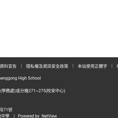
資料宣告
隱私權及資訊安全政策
本站使用正體字
henggong High School
28(學務處)或分機271~275(校安中心)
段71號
級中學
| Powered by
NetView