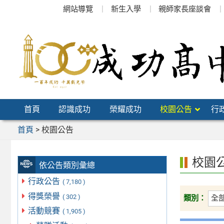
跳
網站導覽
新生入學
親師家長座談會
至
主
要
內
容
區
首頁
認識成功
榮耀成功
校園公告
行
首頁
>
校園公告
校園
依公告類別彙總
行政公告
( 7,180 )
得獎榮譽
( 302 )
類別：
活動競賽
( 1,905 )