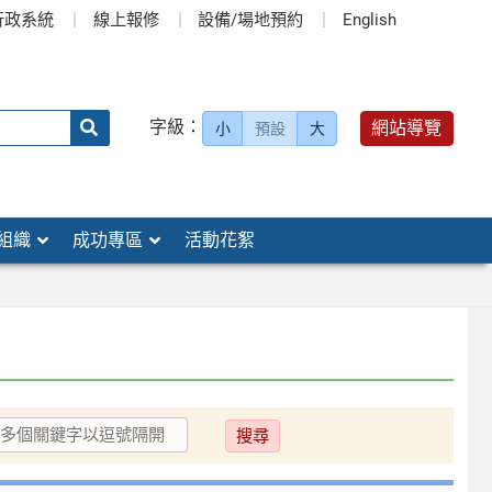
行政系統
線上報修
設備/場地預約
English
送出
字級：
網站導覽
小
預設
大
搜
尋：
組織
成功專區
活動花絮
送
出