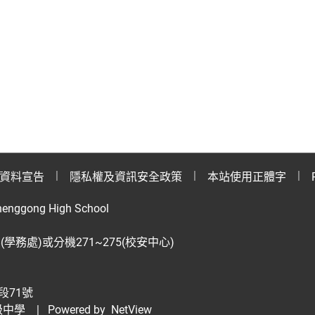
資料宣告
隱私權及資訊安全政策
本站使用正體字
henggong High School
28(學務處)或分機271~275(校安中心)
段71號
級中學
| Powered by
NetView