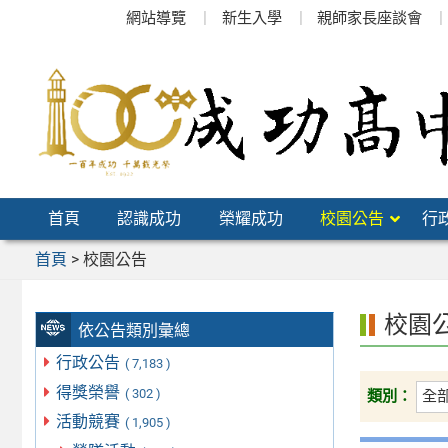
跳
網站導覽
新生入學
親師家長座談會
至
主
要
內
容
區
首頁
認識成功
榮耀成功
校園公告
行
首頁
>
校園公告
校園
依公告類別彙總
行政公告
( 7,183 )
得獎榮譽
( 302 )
類別：
活動競賽
( 1,905 )