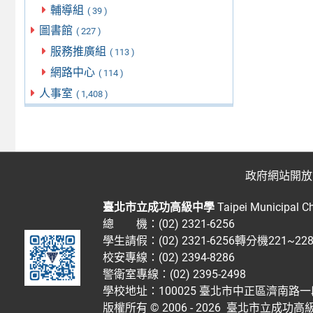
輔導組
( 39 )
圖書館
( 227 )
服務推廣組
( 113 )
網路中心
( 114 )
人事室
( 1,408 )
政府網站開放
臺北市立成功高級中學
Taipei Municipal C
總 機：(02) 2321-6256
學生請假：(02) 2321-6256轉分機221~2
校安專線：(02) 2394-8286
警衛室專線：(02) 2395-2498
學校地址：100025 臺北市中正區濟南路一
版權所有 © 2006 - 2026
臺北市立成功高