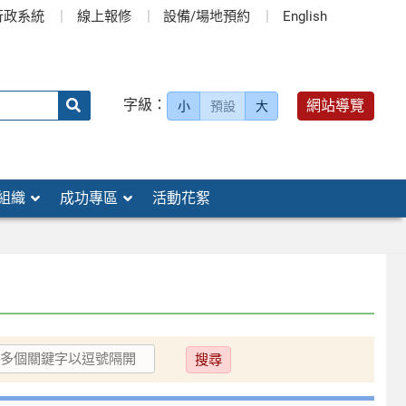
行政系統
線上報修
設備/場地預約
English
送出
字級：
網站導覽
小
預設
大
搜
尋：
組織
成功專區
活動花絮
送
出