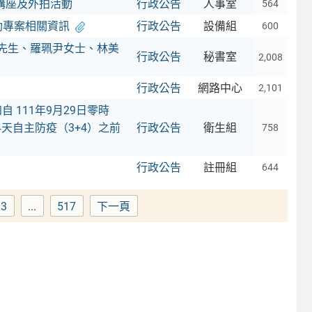
講座及外拍活動
行政公告
人事室
564
助專案相關資訊
行政公告
設備組
600
宏先生、羅珮尹女士、林美
行政公告
秘書室
2,008
行政公告
網路中心
2,101
111年9月29日零時
天自主防疫（3+4）之前
行政公告
衛生組
758
行政公告
註冊組
644
33
...
517
下一頁
Page
Page