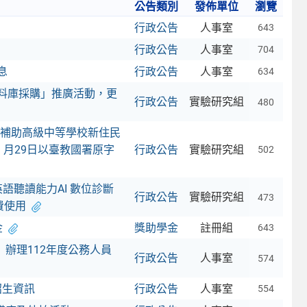
公告類別
發佈單位
瀏覽
行政公告
人事室
643
行政公告
人事室
704
息
行政公告
人事室
634
資料庫採購」推廣活動，更
行政公告
實驗研究組
480
補助高級中等學校新住民
 月29日以臺教國署原字
行政公告
實驗研究組
502
語聽讀能力AI 數位診斷
行政公告
實驗研究組
473
費使用
金
獎助學金
註冊組
643
辦理112年度公務人員
行政公告
人事室
574
招生資訊
行政公告
人事室
554