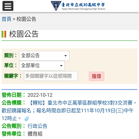
跳
至
選
主
首頁
>
校園公告
單
要
校園公告
內
容
區
類別：
單位：
送
關鍵字：
出
2022-10-12
【轉知】臺北市中正萬華區群組學校3對3交流賽，
歡迎踴躍報名；報名時間自即日起至111年10月19日(三)中午
12時止。
行政公告
體育組