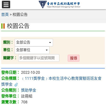
跳
至
選
主
首頁
>
校園公告
單
要
校園公告
內
容
區
類別：
單位：
送
關鍵字：
出
2022-10-20
﹝1111獎學金﹞本校生活中心教育實驗班班友會
獎學金
獎助學金
註冊組
708