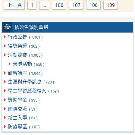
上一頁
1
...
106
107
108
109
Page
Page
Page
Page
Page
依公告類別彙總
行政公告
( 7,181 )
得獎榮譽
( 302 )
活動競賽
( 1,905 )
營隊活動
( 650 )
研習講座
( 1,044 )
生涯與升學訊息
( 720 )
學生學習歷程檔案
( 159 )
獎助學金
( 333 )
國際交流
( 51 )
新生入學
( 51 )
防疫專區
( 118 )