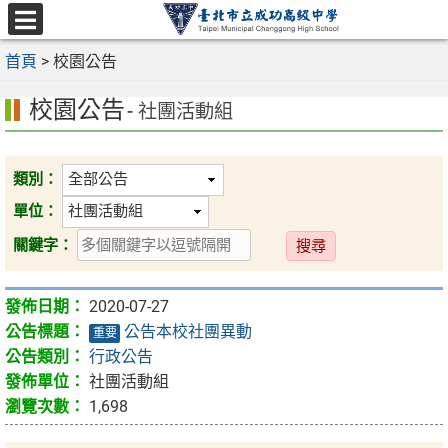
跳
至
選
主
首頁
>
校園公告
單
要
校園公告
內
- 社團活動組
容
區
類別：
單位：
送
關鍵字：
出
2020-07-27
公告本校社團異動
重要
行政公告
社團活動組
1,698