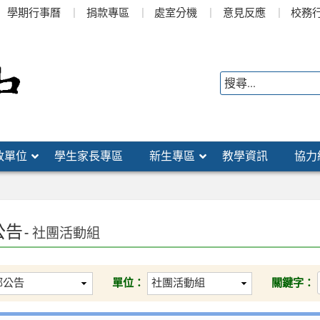
學期行事曆
捐款專區
處室分機
意見反應
校務
政單位
學生家長專區
新生專區
教學資訊
協力
公告
- 社團活動組
單位：
關鍵字：