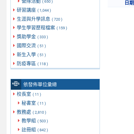
營隊活動
( 650 )
日
研習講座
( 1,044 )
生涯與升學訊息
( 720 )
學生學習歷程檔案
( 159 )
獎助學金
( 333 )
國際交流
( 51 )
新生入學
( 51 )
防疫專區
( 118 )
依發佈單位彙總
校長室
( 11 )
秘書室
( 11 )
教務處
( 2,810 )
教學組
( 503 )
註冊組
( 842 )