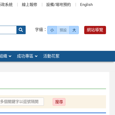
行政系統
線上報修
設備/場地預約
English
送出
字級：
網站導覽
小
預設
大
搜
尋：
組織
成功專區
活動花絮
送
出