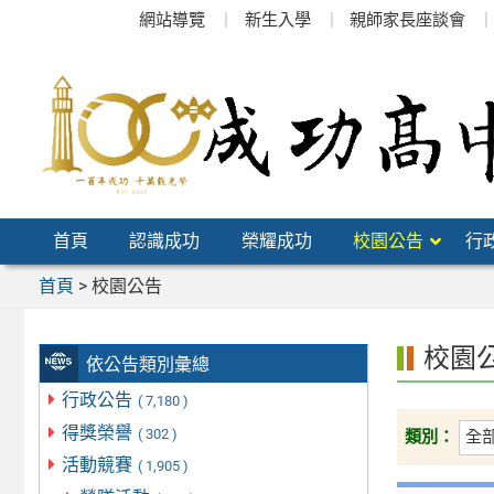
跳
網站導覽
新生入學
親師家長座談會
至
主
要
內
容
區
首頁
認識成功
榮耀成功
校園公告
行
首頁
>
校園公告
校園
依公告類別彙總
行政公告
( 7,180 )
得獎榮譽
( 302 )
類別：
活動競賽
( 1,905 )