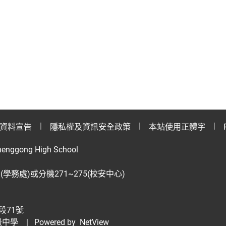
資料宣告
隱私權及資訊安全政策
本站使用正體字
henggong High School
28(學務處)或分機271~275(校安中心)
段71號
級中學
| Powered by
NetView