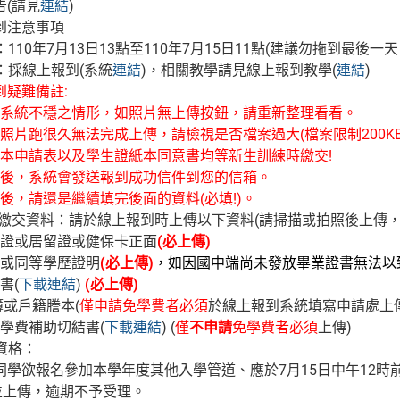
告(請見
連結
)
到注意事項
間：110年7月13日13點至110年7月15日11點(建議勿拖到最後
點：採線上報到(系統
連結
)，相關教學請見線上報到教學(
連結
)
到疑難備註:
有遇到系統不穩之情形，如照片無上傳按鈕，請重新整理看看。
遇到照片跑很久無法完成上傳，請檢視是否檔案過大(檔案限制200K
費紙本申請表以及學生證紙本同意書均等新生訓練時繳交!
成功後，系統會發送報到成功信件到您的信箱。
到鍵後，請還是繼續填完後面的資料(必填!)。
報到繳交資料：請於線上報到時上傳以下資料(請掃描或拍照後上傳
身分證或居留證或健保卡正面
(必上傳)
證書或同等學歷證明
(必上傳)
，如因國中端尚未發放畢業證書無法以
書(
下載連結
)
(必上傳)
名簿或戶籍謄本(
僅申請免學費者必須
於線上報到系統填寫申請處上傳
請免學費補助切結書(
下載連結
) (
僅
不申請
免學費者必須
上傳)
取資格：
同學欲報名參加本學年度其他入學管道、應於7月15日中午12時
並上傳，逾期不予受理。