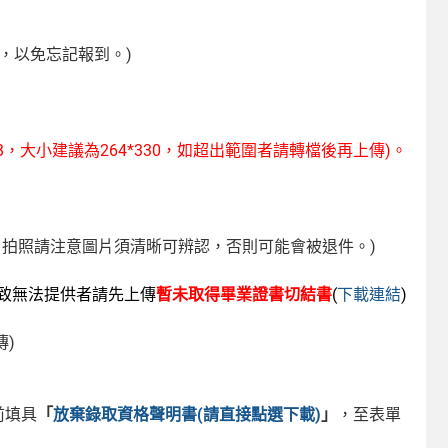
一天，以免忘記報到。)
B，大小建議為264*330，如超出範圍者請轉檔後再上傳)。
，拍照請注意圖片須清晰可辨認，否則可能會被退件。)
致無法提供者請先上傳
暫未取得畢業證書切結書
(
下載連結
)
)
前填具
「
放棄錄取資格聲明書(請直接點選下載)
」
，至表單