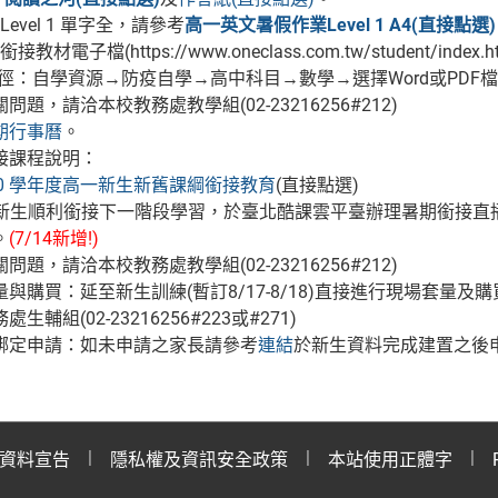
：Level 1 單字全，請參考
高一英文暑假作業Level 1 A4(直接點選)
教材電子檔(https://www.oneclass.com.tw/student/index.htm
徑：自學資源→防疫自學→高中科目→數學→選擇Word或PDF
題，請洽本校教務處教學組(02-23216256#212)
期行事曆
。
接課程說明：
10 學年度高一新生新舊課綱銜接教育
(直接點選)
局為新生順利銜接下一階段學習，於臺北酷課雲平臺辦理暑期銜接
。
(7/14新增!)
題，請洽本校教務處教學組(02-23216256#212)
與購買：延至新生訓練(暫訂8/17-8/18)直接進行現場套量及
生輔組(02-23216256#223或#271)
綁定申請：如未申請之家長請參考
連結
於新生資料完成建置之後申
資料宣告
隱私權及資訊安全政策
本站使用正體字