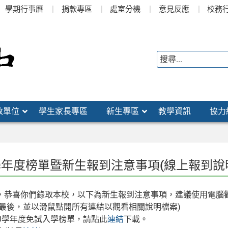
學期行事曆
捐款專區
處室分機
意見反應
校務
政單位
學生家長專區
新生專區
教學資訊
協力
0學年度榜單暨新生報到注意事項(線上報到說
，恭喜你們錄取本校，以下為新生報到注意事項，建議使用電腦
到最後，並以滑鼠點開所有連結以觀看相關說明檔案)
10學年度免試入學榜單，請點此
連結
下載。