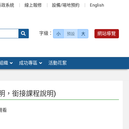
行政系統
線上報修
設備/場地預約
English
送出
字級：
網站導覽
小
預設
大
搜
尋：
組織
成功專區
活動花絮
明，銜接課程說明)
觀看