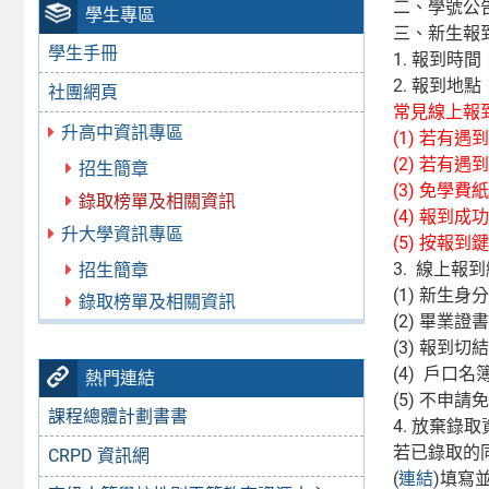
二、學號公
學生專區
三、新生報
學生手冊
1. 報到時
2. 報到地
社團網頁
常見線上報
升高中資訊專區
(1) 若
(2) 若有
招生簡章
(3) 免學
錄取榜單及相關資訊
(4) 報到
升大學資訊專區
(5) 按報
3. 線上
招生簡章
(1) 新生
錄取榜單及相關資訊
(2) 畢業
(3) 報到切結
(4) 戶口
熱門連結
(5) 不申
課程總體計劃書書
4. 放棄錄
若已錄取的
CRPD 資訊網
(
連結
)填寫