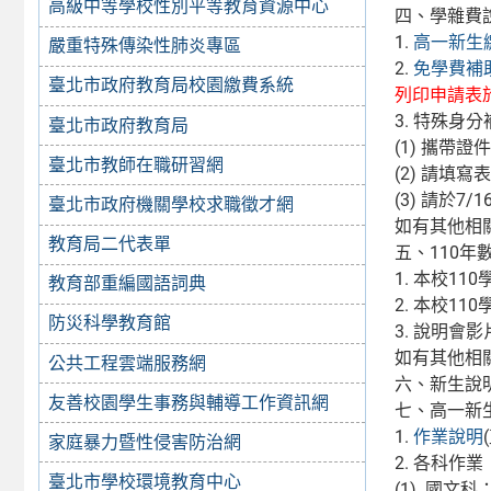
高級中等學校性別平等教育資源中心
四、學雜費
1.
高一新生
嚴重特殊傳染性肺炎專區
2.
免學費補
臺北市政府教育局校園繳費系統
列印申請表
3. 特殊身
臺北市政府教育局
(1) 攜帶證
臺北市教師在職研習網
(2) 請填寫
(3) 請於7
臺北市政府機關學校求職徵才網
如有其他相關問
教育局二代表單
五、110
1. 本校1
教育部重編國語詞典
2. 本校1
防災科學教育館
3. 說明會影
如有其他相關問
公共工程雲端服務網
六、新生說
友善校園學生事務與輔導工作資訊網
七、高一新
1.
作業說明
家庭暴力暨性侵害防治網
2. 各科作業
臺北市學校環境教育中心
(1) 國文科