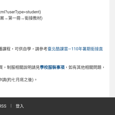
l?userType=student)
檔案→第一冊→銜接教材)
直播課程，可供自學，請參考
臺北酷課雲—110年暑期銜接直
購買，制服相關說明請見
學校服裝事項
，如有其他相關問題，
請(約七月底之後)。
RSS
登入