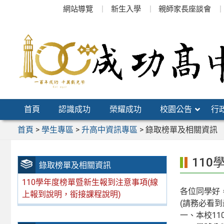
跳
網站導覽
新生入學
親師家長座談會
至
主
要
內
容
區
首頁
認識成功
榮耀成功
校園公告
行
首頁
>
學生專區
>
升高中資訊專區
>
錄取榜單及相關資訊
11
錄取榜單及相關資訊
110學年度榜單暨新生報到注意事項(線
各位同學好
上報到說明，銜接課程說明)
(請務必看
一、本校1