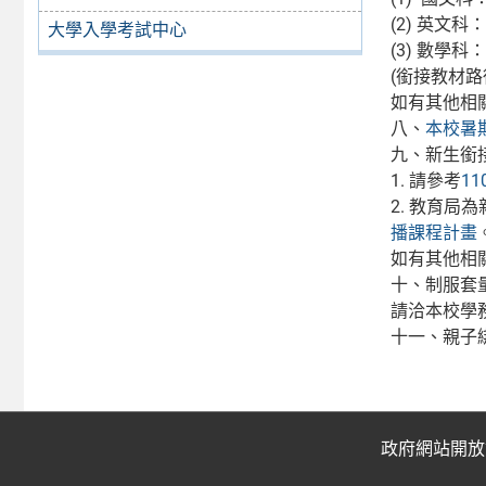
(2) 英文科
大學入學考試中心
(3) 數學科：銜接
(銜接教材路
如有其他相關問
八、
本校暑
九、新生銜
1. 請參考
1
2. 教育
播課程計畫
如有其他相關問
十、制服套量
請洽本校學務處
十一、親子
政府網站開放