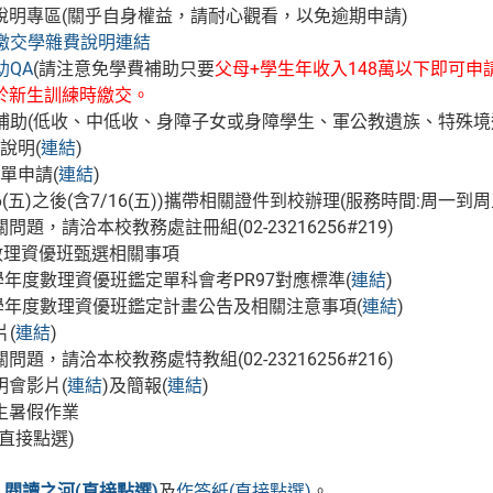
說明專區(關乎自身權益，請耐心觀看，以免逾期申請)
繳交學雜費說明連結
助QA
(請注意免學費補助只要
父母+學生年收入148萬以下即可申
於新生訓練時繳交。
分補助(低收、中低收、身障子女或身障學生、軍公教遺族、特殊境
件說明(
連結
)
表單申請(
連結
)
/16(五)之後(含7/16(五))攜帶相關證件到校辦理(服務時間:周一到周五0
題，請洽本校教務處註冊組(02-23216256#219)
年數理資優班甄選相關事項
10學年度數理資優班鑑定單科會考PR97對應標準(
連結
)
10學年度數理資優班鑑定計畫公告及相關注意事項(
連結
)
片(
連結
)
題，請洽本校教務處特教組(02-23216256#216)
明會影片(
連結
)及簡報(
連結
)
生暑假作業
(直接點選)
：
閱讀之河(直接點選)
及
作答紙(直接點選)
。