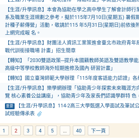
【生涯/升學訊息】本會為協助在學之高中學生了解會計師行業
系及職業生涯規劃之參考，擬於115年7月10日(星期五) 暑假期
計種子薪傳營」活動，敬請於115 年5月31日(星期日)前依
上網完成報 名。
【生涯/升學訊息】財團法人資訊工業策進會臺北市政府青年局
戰代訓銜接職場 計畫」招生簡章
【轉知】「2030雙語政策─提升本國籍教師英語及雙語教學能
高級中等學校教師海外短期進修及國內 研習計畫」
【轉知】國立臺灣師範大學辦理「115年度客語能力認證」各
【生涯/升學訊息】樂學網辦理「協助青少年探索未來職涯方
覽 核心素養公益講座」，協助青少年及家長們認識學群特 色
【生涯/升學訊息】114-2高三大學甄選入學面試及筆試公
重要
試經驗傳承表
1
2
3
4
5
...
40
下一頁
Page
Page
Page
Page
Page
Page