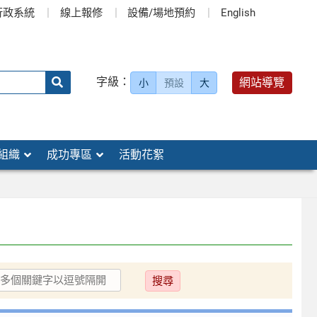
行政系統
線上報修
設備/場地預約
English
送出
字級：
網站導覽
小
預設
大
搜
尋：
組織
成功專區
活動花絮
送
出