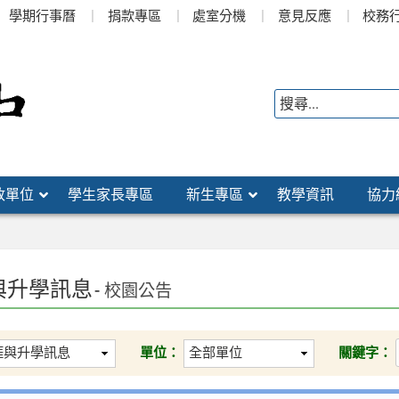
學期行事曆
捐款專區
處室分機
意見反應
校務
政單位
學生家長專區
新生專區
教學資訊
協力
與升學訊息
- 校園公告
單位：
關鍵字：