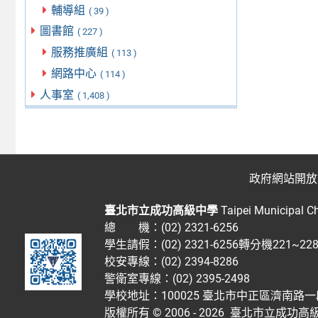
輔導組
( 39 )
圖書館
( 227 )
服務推廣組
( 113 )
網路中心
( 114 )
人事室
( 1,408 )
政府網站開放
臺北市立成功高級中學
Taipei Municipal C
總 機：(02) 2321-6256
學生請假：(02) 2321-6256轉分機221~2
校安專線：(02) 2394-8286
警衛室專線：(02) 2395-2498
學校地址：100025 臺北市中正區濟南路一
版權所有 © 2006 - 2026
臺北市立成功高