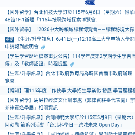
標題
【國外留學】台北科技大學訂於115年6月6日（星期六）假華山
4B館1F-1辦理「115年技職跨域探索博覽會」
【國外留學】「2026中大跨領域課程博覽會——課程秘境大探
【生涯/升學訊息】6月1日(一)12:10高三大學申請入
重要
申請報到說明會
【學生學習歷程檔案重要公告】114學年度第2學期學生學習
傳」及「教師認證」時程提醒
【生涯/升學訊息】台北市政府教育局為韓國首爾市政府辦理「
覽會」
【轉知】理115年度「作伙學-大學招生專業化 發展-學習歷
【國外留學】馬尼拉經濟文化辦事處（菲律賓駐臺代表處）辦理
菲律賓遊學展」相關資訊
【生涯/升學訊息】台灣師範大學訂於115年5月9日（星期六）
阿勃勒 節系列活動「台北科學日－跨域未來 Open Day」
【生涯/升學訊息】「成功接棒、傳遞希望」學測暨大學甄選