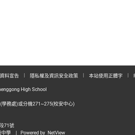
資料宣告
隱私權及資訊安全政策
本站使用正體字
henggong High School
28(學務處)或分機271~275(校安中心)
段71號
級中學
| Powered by
NetView