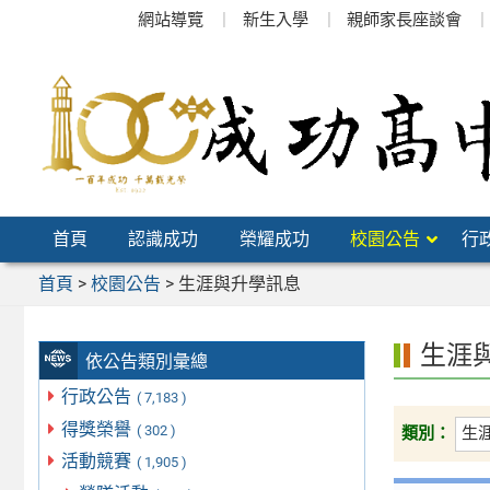
跳
網站導覽
新生入學
親師家長座談會
至
主
要
內
容
區
首頁
認識成功
榮耀成功
校園公告
行
首頁
>
校園公告
>
生涯與升學訊息
生涯
依公告類別彙總
行政公告
( 7,183 )
得獎榮譽
( 302 )
類別：
活動競賽
( 1,905 )