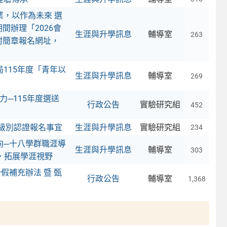
，以作為未來 選
間辦理「2026會
生涯與升學訊息
輔導室
263
後附簡章報名網址，
115年度「青年以
生涯與升學訊息
輔導室
269
力─115年度選送
行政公告
實驗研究組
452
級別認證報名事宜
生涯與升學訊息
實驗研究組
234
向─十八學群職涯導
生涯與升學訊息
輔導室
303
，拓展學涯視野
假補充辦法 暨 甄
行政公告
輔導室
1,368