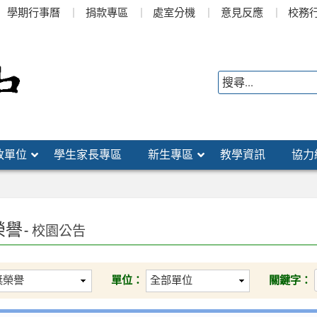
學期行事曆
捐款專區
處室分機
意見反應
校務
政單位
學生家長專區
新生專區
教學資訊
協力
榮譽
- 校園公告
單位：
關鍵字：