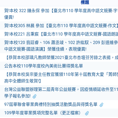
標題
賀!本校 322 鐘永保 參加【臺北市110 學年度高中語文競賽
優異!
賀!本校305 林晨 參加【臺北市110 學年度高中語文競賽-作
賀!本校221 呂秉宸【臺北市110 學年度高中語文競賽-國語
賀!本校120 翁廷睿、106 蕭丞竣、102 許紘馭、209 彭道
中語文競賽-國語演講】榮獲佳績，表現優異!
【恭賀本校邵瑀凡教師榮獲2021臺北市杏壇芬芳錄之表揚，
公告本校110學年度校內美術比賽得獎名單
【恭賀本校吳宗晏主任教官獲頒110年第十屆教育大愛「菁
高中全體師生敬賀!】
台灣公益聯盟辦理第二屆青年公益競賽，因疫情順延收件至110
學子報名參加!
97屆畢聯會畢業典禮特別抽獎活動獎品與得獎名單
109學年度畢業獎項完整名單（更正檔案）