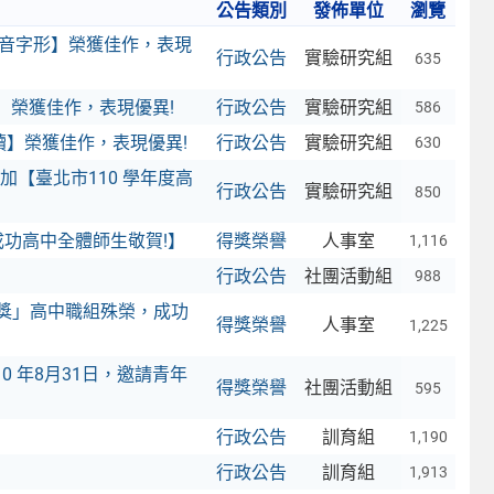
公告類別
發佈單位
瀏覽
-字音字形】榮獲佳作，表現
行政公告
實驗研究組
635
文】榮獲佳作，表現優異!
行政公告
實驗研究組
586
朗讀】榮獲佳作，表現優異!
行政公告
實驗研究組
630
維參加【臺北市110 學年度高
行政公告
實驗研究組
850
成功高中全體師生敬賀!】
得獎榮譽
人事室
1,116
行政公告
社團活動組
988
師獎」高中職組殊榮，成功
得獎榮譽
人事室
1,225
 年8月31日，邀請青年
得獎榮譽
社團活動組
595
行政公告
訓育組
1,190
行政公告
訓育組
1,913