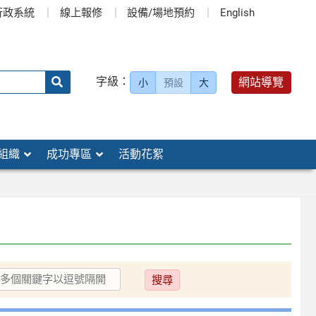
行政系統
線上報修
設備/場地預約
English
送出
字級：
網站導覽
小
預設
大
搜
尋：
組織
成功專區
活動花絮
送
出