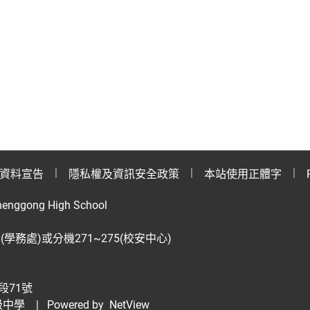
資料宣告
隱私權及資訊安全政策
本站使用正體字
henggong High School
28(學務處)或分機271~275(校安中心)
段71號
級中學
| Powered by
NetView