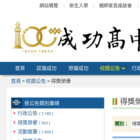
跳
網站導覽
新生入學
親師家長座談會
至
主
要
內
容
區
首頁
認識成功
榮耀成功
校園公告
行
首頁
>
校園公告
>
得獎榮譽
得獎
依公告類別彙總
行政公告
( 7,180 )
得獎榮譽
( 302 )
類別：
活動競賽
( 1,905 )