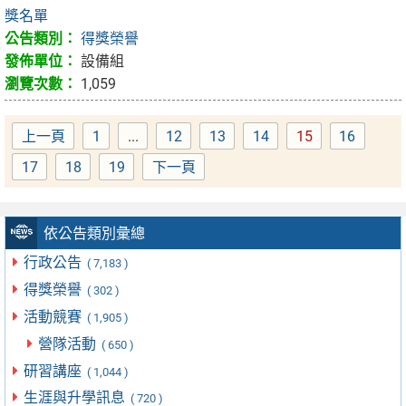
獎名單
得獎榮譽
設備組
1,059
上一頁
1
...
12
13
14
15
16
Page
Page
Page
Page
Page
Page
17
18
19
下一頁
Page
Page
Page
依公告類別彙總
行政公告
( 7,183 )
得獎榮譽
( 302 )
活動競賽
( 1,905 )
營隊活動
( 650 )
研習講座
( 1,044 )
生涯與升學訊息
( 720 )