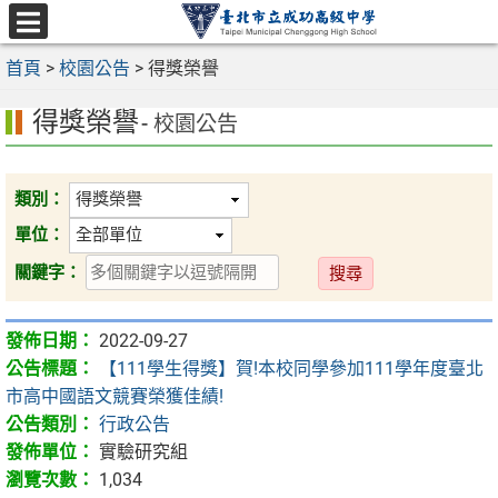
跳
至
選
主
首頁
>
校園公告
>
得獎榮譽
單
要
得獎榮譽
內
- 校園公告
容
區
類別：
單位：
送
關鍵字：
出
2022-09-27
【111學生得獎】賀!本校同學參加111學年度臺北
市高中國語文競賽榮獲佳績!
行政公告
實驗研究組
1,034