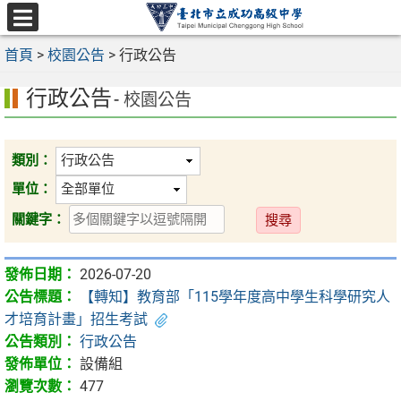
跳
至
選
主
首頁
>
校園公告
>
行政公告
單
要
行政公告
內
- 校園公告
容
區
類別：
單位：
送
關鍵字：
出
2026-07-20
【轉知】教育部「115學年度高中學生科學研究人
才培育計畫」招生考試
行政公告
設備組
477