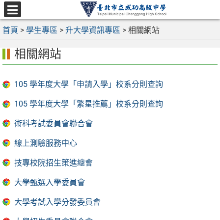
跳
至
選
主
首頁
>
學生專區
>
升大學資訊專區
>
相關網站
單
要
相關網站
內
容
區
105 學年度大學「申請入學」校系分則查詢
105 學年度大學「繁星推薦」校系分則查詢
術科考試委員會聯合會
線上測驗服務中心
技專校院招生策進總會
大學甄選入學委員會
大學考試入學分發委員會