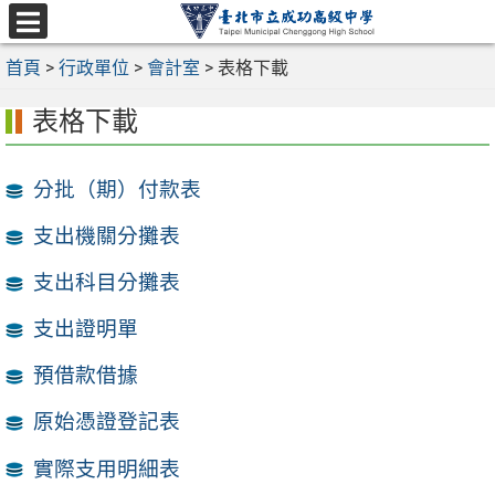
跳
至
選
主
首頁
>
行政單位
>
會計室
>
表格下載
單
要
表格下載
內
容
區
分批（期）付款表
支出機關分攤表
支出科目分攤表
支出證明單
預借款借據
原始憑證登記表
實際支用明細表