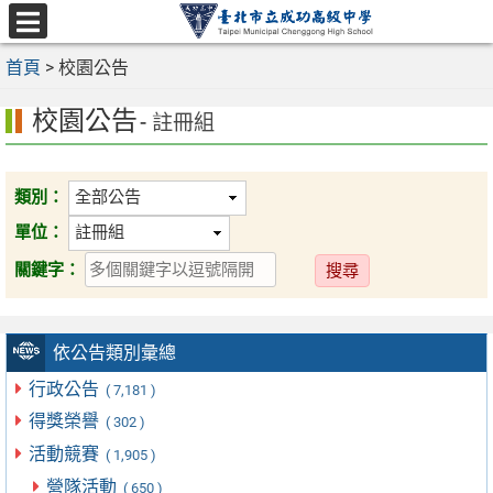
跳
至
選
主
首頁
>
校園公告
單
要
校園公告
內
- 註冊組
容
區
類別：
單位：
送
關鍵字：
出
依公告類別彙總
行政公告
( 7,181 )
得獎榮譽
( 302 )
活動競賽
( 1,905 )
營隊活動
( 650 )