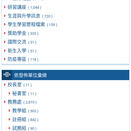
研習講座
( 1,044 )
生涯與升學訊息
( 720 )
學生學習歷程檔案
( 159 )
獎助學金
( 333 )
國際交流
( 51 )
新生入學
( 51 )
防疫專區
( 118 )
依發佈單位彙總
校長室
( 11 )
秘書室
( 11 )
教務處
( 2,810 )
教學組
( 503 )
註冊組
( 842 )
試務組
( 90 )