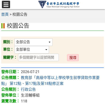
跳
至
選
主
首頁
>
校園公告
單
要
校園公告
內
容
區
類別：
單位：
送
關鍵字：
出
2026-07-21
教育部「高級中等以上學校學生就學貸款作業要
點」 第12點、第17點及第18點修正案
行政公告
生活輔導組
118