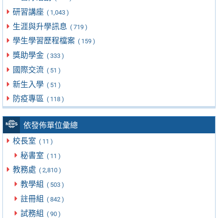
研習講座
( 1,043 )
生涯與升學訊息
( 719 )
學生學習歷程檔案
( 159 )
獎助學金
( 333 )
國際交流
( 51 )
新生入學
( 51 )
防疫專區
( 118 )
依發佈單位彙總
校長室
( 11 )
秘書室
( 11 )
教務處
( 2,810 )
教學組
( 503 )
註冊組
( 842 )
試務組
( 90 )