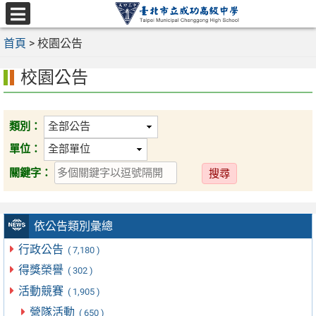
跳
至
選
主
首頁
>
校園公告
單
要
校園公告
內
容
區
類別：
單位：
送
關鍵字：
出
依公告類別彙總
行政公告
( 7,180 )
得獎榮譽
( 302 )
活動競賽
( 1,905 )
營隊活動
( 650 )