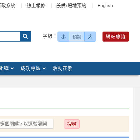
行政系統
線上報修
設備/場地預約
English
送出
字級：
網站導覽
小
預設
大
搜
尋：
組織
成功專區
活動花絮
送
出