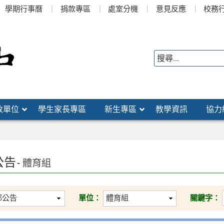
學期行事曆
捐款專區
處室分機
意見反應
校務
政單位
學生家長專區
新生專區
教學資訊
協力
公告
- 體育組
單位：
關鍵字：