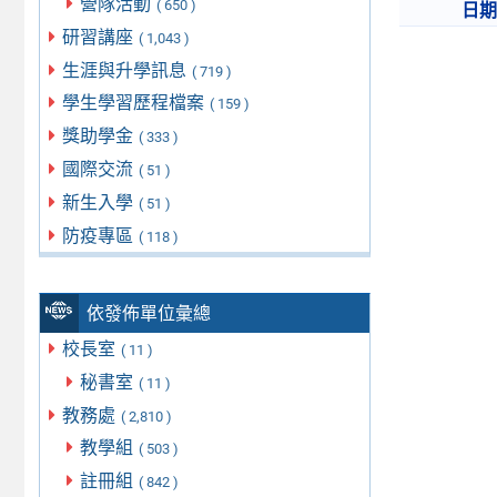
營隊活動
( 650 )
日
研習講座
( 1,043 )
生涯與升學訊息
( 719 )
學生學習歷程檔案
( 159 )
獎助學金
( 333 )
國際交流
( 51 )
新生入學
( 51 )
防疫專區
( 118 )
依發佈單位彙總
校長室
( 11 )
秘書室
( 11 )
教務處
( 2,810 )
教學組
( 503 )
註冊組
( 842 )