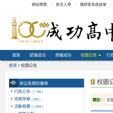
跳
網站導覽
新生入學
親師家長座談會
至
主
要
內
容
區
首頁
認識成功
榮耀成功
校園公告
行
首頁
>
校園公告
校園
依公告類別彙總
行政公告
( 7,180 )
得獎榮譽
( 302 )
類別：
活動競賽
( 1,905 )