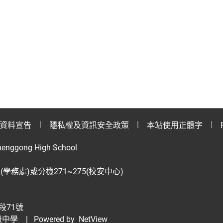
資料宣告
隱私權及資訊安全政策
本站使用正體字
henggong High School
28(學務處)或分機271~275(校安中心)
段71號
級中學
| Powered by
NetView