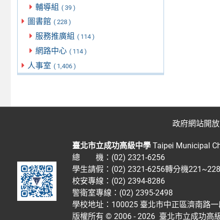
輔導組
( 39 )
圖書館
( 228 )
服務推廣組
( 114 )
網路中心
( 114 )
人事室
( 1,406 )
政府網站開放
臺北市立成功高級中學
Taipei Municipal C
總 機：(02) 2321-6256
學生請假：(02) 2321-6256轉分機221~2
校安專線：(02) 2394-8286
警衛室專線：(02) 2395-2498
學校地址：100025 臺北市中正區濟南路一
版權所有 © 2006 - 2026
臺北市立成功高