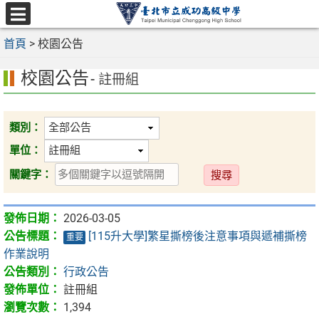
跳
至
選
主
首頁
>
校園公告
單
要
校園公告
內
- 註冊組
容
區
類別：
單位：
送
關鍵字：
出
2026-03-05
[115升大學]繁星撕榜後注意事項與遞補撕榜
重要
作業說明
行政公告
註冊組
1,394