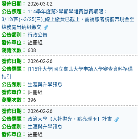
2026-03-02
114學年度第2學期學雜費繳費期限：
3/12(四)~3/25(三)_線上繳費已截止，需補繳者請攜帶現金至
總務處出納組繳交
行政公告
註冊組
608
2026-02-26
[115升大學]國立臺北大學申請入學審查資料準備
指引
生涯與升學訊息
註冊組
396
2026-02-26
政治大學【人社拋光・點亮璞玉】計畫
生涯與升學訊息
註冊組