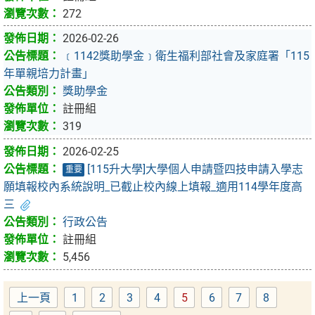
272
2026-02-26
﹝1142獎助學金﹞衛生福利部社會及家庭署「115
年單親培力計畫」
獎助學金
註冊組
319
2026-02-25
[115升大學]大學個人申請暨四技申請入學志
重要
願填報校內系統說明_已截止校內線上填報_適用114學年度高
三
行政公告
註冊組
5,456
上一頁
1
2
3
4
5
6
7
8
Page
Page
Page
Page
Page
Page
Page
Page