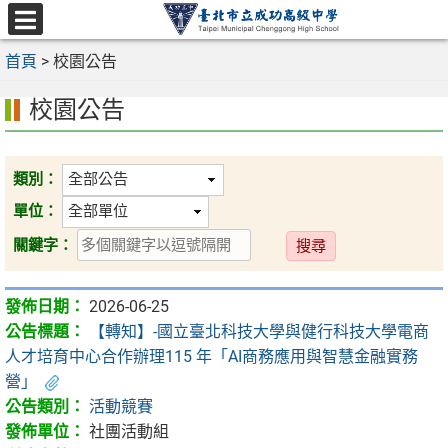
跳
至
選
主
首頁
>
校園公告
單
要
校園公告
內
容
區
類別：
單位：
送
關鍵字：
出
2026-06-25
【轉知】-國立臺北科技大學與健行科技大學電商
人才培育中心合作辦理115 年「AI商務應用與智慧金融實務
營」
活動競賽
社團活動組