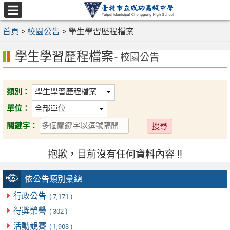
跳
至
選
主
首頁
>
校園公告
>
學生學習歷程檔案
單
要
學生學習歷程檔案
內
- 校園公告
容
區
類別：
單位：
送
關鍵字：
出
抱歉，目前沒有任何資料內容 !!
依公告類別彙總
行政公告
( 7,171 )
得獎榮譽
( 302 )
活動競賽
( 1,903 )