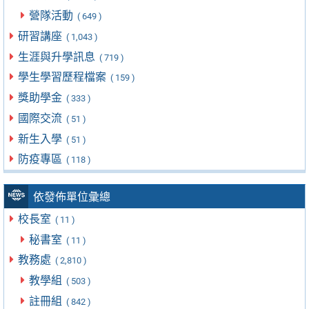
營隊活動
( 649 )
研習講座
( 1,043 )
生涯與升學訊息
( 719 )
學生學習歷程檔案
( 159 )
獎助學金
( 333 )
國際交流
( 51 )
新生入學
( 51 )
防疫專區
( 118 )
依發佈單位彙總
校長室
( 11 )
秘書室
( 11 )
教務處
( 2,810 )
教學組
( 503 )
註冊組
( 842 )