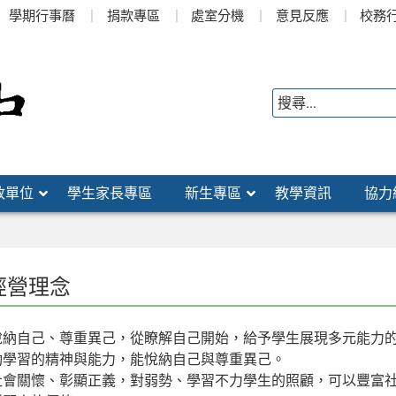
學期行事曆
捐款專區
處室分機
意見反應
校務
政單位
學生家長專區
新生專區
教學資訊
協力
經營理念
悅納自己、尊重異己，從瞭解自己開始，給予學生展現多元能力
動學習的精神與能力，能悅納自己與尊重異己。
社會關懷、彰顯正義，對弱勢、學習不力學生的照顧，可以豐富