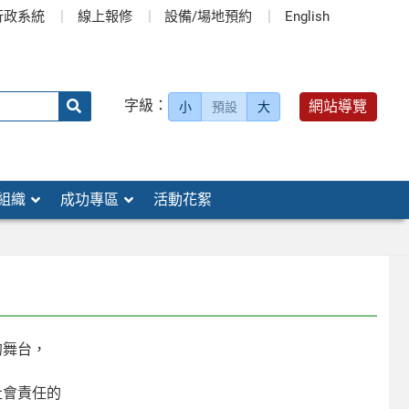
行政系統
線上報修
設備/場地預約
English
送出
字級：
網站導覽
小
預設
大
搜
尋：
組織
成功專區
活動花絮
的舞台，
社會責任的