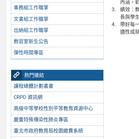
內涵，
事務組工作職掌
績效：
長與學
文書組工作職掌
帶好每
出納組工作職掌
適性成
教官室新生公告
彈性時間專區
熱門連結
課程總體計劃書書
CRPD 資訊網
高級中等學校性別平等教育資源中心
嚴重特殊傳染性肺炎專區
臺北市政府教育局校園繳費系統