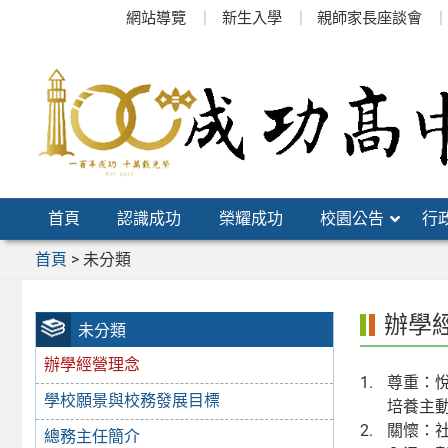
跳
網站導覽
新生入學
親師家長座談會
至
主
要
內
容
區
首頁
認識成功
榮耀成功
校園公告
行
首頁
>
未分類
辦學
未分類
辦學經營理念
尊重：
學校願景與校務發展目標
培養主
關懷：
總務主任簡介