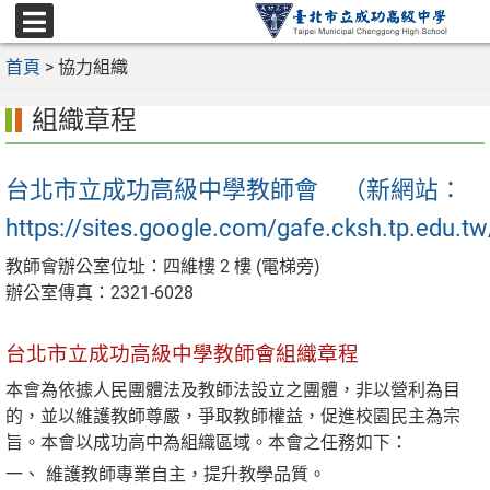
跳
至
選
主
首頁
>
協力組織
單
要
組織章程
內
容
區
台北市立成功高級中學教師會 （新網站：
https://sites.google.com/gafe.cksh.tp.edu.
教師會辦公室位址：四維樓 2 樓 (電梯旁)
辦公室傳真：2321-6028
台北市立成功高級中學教師會組織章程
本會為依據人民團體法及教師法設立之團體，非以營利為目
的，並以維護教師尊嚴，爭取教師權益，促進校園民主為宗
旨。本會以成功高中為組織區域。本會之任務如下：
維護教師專業自主，提升教學品質。