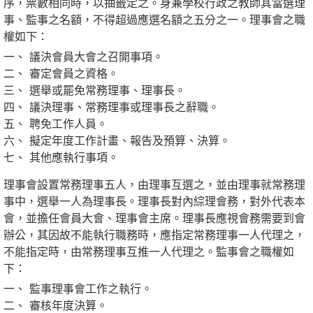
序，票數相同時，以抽籤定之。身兼學校行政之教師其當選理
事、監事之名額，不得超過應選名額之五分之一。理事會之職
權如下：
議決會員大會之召開事項。
審定會員之資格。
選舉或罷免常務理事、理事長。
議決理事、常務理事或理事長之辭職。
聘免工作人員。
擬定年度工作計畫、報告及預算、決算。
其他應執行事項。
理事會設置常務理事五人，由理事互選之，並由理事就常務理
事中，選舉一人為理事長。理事長對內綜理會務，對外代表本
會，並擔任會員大會、理事會主席。理事長應視會務需要到會
辦公，其因故不能執行職務時，應指定常務理事一人代理之，
不能指定時，由常務理事互推一人代理之。監事會之職權如
下：
監事理事會工作之執行。
審核年度決算。