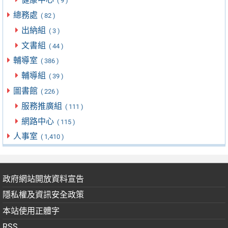
( 9 )
總務處
( 82 )
出納組
( 3 )
文書組
( 44 )
輔導室
( 386 )
輔導組
( 39 )
圖書館
( 226 )
服務推廣組
( 111 )
網路中心
( 115 )
人事室
( 1,410 )
政府網站開放資料宣告
隱私權及資訊安全政策
本站使用正體字
RSS