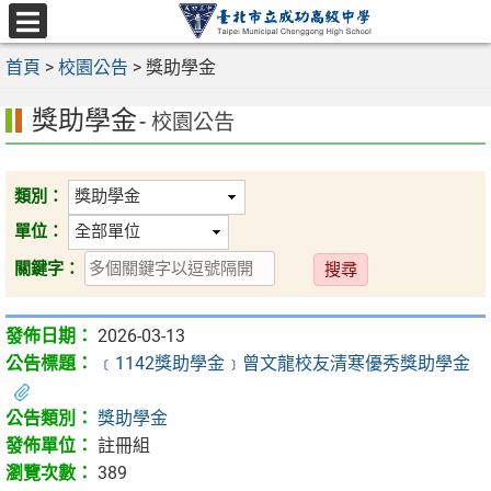
跳
至
選
主
首頁
>
校園公告
>
獎助學金
單
要
獎助學金
內
- 校園公告
容
區
類別：
單位：
送
關鍵字：
出
2026-03-13
﹝1142獎助學金﹞曾文龍校友清寒優秀獎助學金
獎助學金
註冊組
389