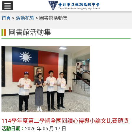
跳
至
選
主
首頁
>
活動花絮
>
圖書館活動集
單
要
圖書館活動集
內
容
區
114學年度第二學期全國閱讀心得與小論文比賽頒獎
活動日期：
2026 年 06 月 17 日