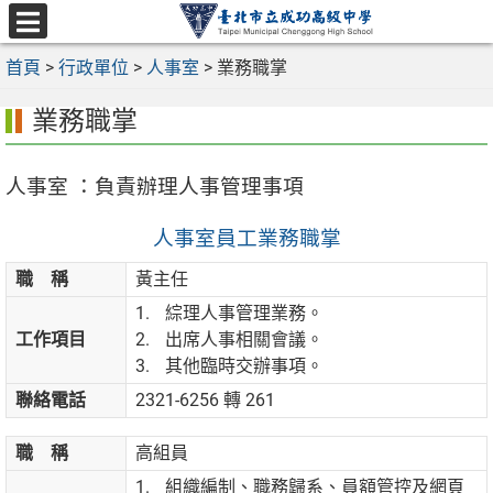
跳
至
選
主
首頁
>
行政單位
>
人事室
>
業務職掌
單
要
業務職掌
內
容
區
人事室 ：負責辦理人事管理事項
人事室員工業務職掌
職 稱
黃主任
綜理人事管理業務。
工作項目
出席人事相關會議。
其他臨時交辦事項。
聯絡電話
2321-6256 轉 261
職 稱
高組員
組織編制、職務歸系、員額管控及網頁